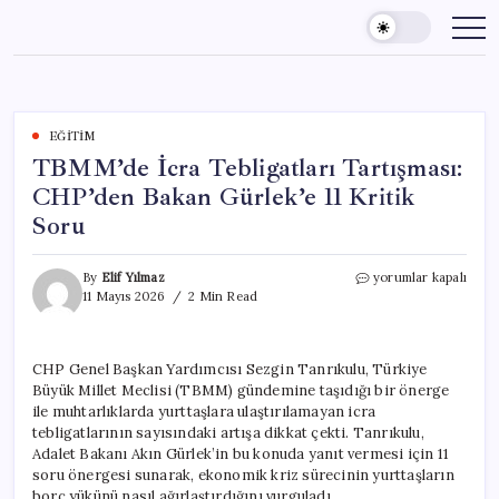
Skip
to
content
EĞITIM
TBMM’de İcra Tebligatları Tartışması:
CHP’den Bakan Gürlek’e 11 Kritik
Soru
TBMM’de
By
Elif Yılmaz
yorumlar kapalı
İcra
11 Mayıs 2026
2 Min Read
Tebligatları
Tartışması:
CHP’den
CHP Genel Başkan Yardımcısı Sezgin Tanrıkulu, Türkiye
Bakan
Büyük Millet Meclisi (TBMM) gündemine taşıdığı bir önerge
Gürlek’e
11
ile muhtarlıklarda yurttaşlara ulaştırılamayan icra
Kritik
tebligatlarının sayısındaki artışa dikkat çekti. Tanrıkulu,
Soru
Adalet Bakanı Akın Gürlek’in bu konuda yanıt vermesi için 11
için
soru önergesi sunarak, ekonomik kriz sürecinin yurttaşların
borç yükünü nasıl ağırlaştırdığını vurguladı.