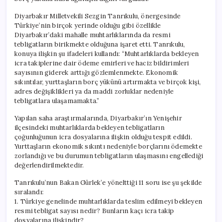
Diyarbakır Milletvekili Sezgin Tanrıkulu, önergesinde
Türkiye’nin birçok yerinde olduğu gibi özellikle
Diyarbakır’daki mahalle muhtarlıklarında da resmi
tebligatların birikmekte olduğuna işaret etti. Tanrıkulu,
konuya ilişkin şu ifadeleri kullandı: “Muhtarlıklarda bekleyen
icra takiplerine dair ödeme emirleri ve haciz bildirimleri
sayısının giderek arttığı gözlemlenmekte. Ekonomik
sıkıntılar, yurttaşların borç yükünü artırmakta ve birçok kişi,
adres değişiklikleri ya da maddi zorluklar nedeniyle
tebligatlara ulaşamamakta.”
Yapılan saha araştırmalarında, Diyarbakır’ın Yenişehir
ilçesindeki muhtarlıklarda bekleyen tebligatların
çoğunluğunun icra dosyalarına ilişkin olduğu tespit edildi.
Yurttaşların ekonomik sıkıntı nedeniyle borçlarını ödemekte
zorlandığı ve bu durumun tebligatların ulaşmasını engellediği
değerlendirilmektedir.
Tanrıkulu’nun Bakan Gürlek’e yönelttiği 11 soru ise şu şekilde
sıralandı:
1. Türkiye genelinde muhtarlıklarda teslim edilmeyi bekleyen
resmi tebligat sayısı nedir? Bunların kaçı icra takip
dosyalarına ilişkindir?