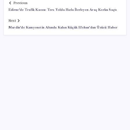
Previous
Edirne’de Trafik Kaosu: Ters Yolda Hızla İlerleyen Araç Korku Saçtı
Next
Mardin’de Kamyonetin Altında Kalan Küçük Efehan’dan Üzücü Haber
SON YAZILAR
Dev otomotiv fabrikası için şehir inşa ettiler: Tek
başına dünyaya yetiyor
Altının onsunda ibre 5 ay sonra ilk kez yukarı döndü
12 bin ton portakal kabuğunu kamyon kasalarıyla