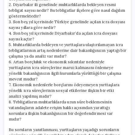
2. Diyarbakır ili genelinde muhtarlıklarda bekleyen resmi
tebligat sayısı nedir? Bu tebligatlar ilçelere göre nasıl dağılım
göstermektedir?
3. Son beş yıl içerisinde Türkiye genelinde açılan icra dosyası
sayısı yıllara göre nedir?
4. Son beş yıl içerisinde Diyarbakır’da açılan icra dosyası
sayısı kaçtır?
5. Muhtarlıklarda bekleyen ve yurttaşlara ulaştırılamayan icra
tebligatlarının artış nedenlerine dair bakanlığınızın yaptığı bir
çalışma ya da analiz var mıdır?
6. Artan borçluluk ve ekonomik sıkıntılar nedeniyle
yurttaşların icra süreçlerine maruz kalmasını önlemeye
yönelik bakanlığınızın ilgili kurumlarla yürüttüğü bir çalışma
mevcut mudur?
7. Ekonomik nedenlerle borçlarını ödeyemeyen yurttaşlara
yönelik icra süreçlerinin sosyal etkilerine ilişkin bir etki
analizi yapılmış mıdır?
8. Tebligatların muhtarlıklarda uzun süre beklemesinin
vatandaşların adalete erişim hakkı açısından yarattığı
sorunlara ilişkin bakanlığınızın bir değerlendirmesi var
mıdır?
Bu soruların yanıtlanması, yurttaşların yaşadığı sorunların