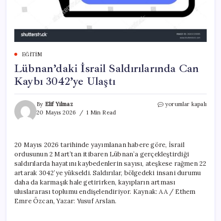
EĞITIM
Lübnan’daki İsrail Saldırılarında Can
Kaybı 3042’ye Ulaştı
Lübnan’daki
By
Elif Yılmaz
yorumlar kapalı
İsrail
20 Mayıs 2026
1 Min Read
Saldırılarında
Can
Kaybı
20 Mayıs 2026 tarihinde yayımlanan habere göre, İsrail
3042’ye
ordusunun 2 Mart’tan itibaren Lübnan’a gerçekleştirdiği
Ulaştı
için
saldırılarda hayatını kaybedenlerin sayısı, ateşkese rağmen 22
artarak 3042’ye yükseldi. Saldırılar, bölgedeki insani durumu
daha da karmaşık hale getirirken, kayıpların artması
uluslararası toplumu endişelendiriyor. Kaynak: AA / Ethem
Emre Özcan, Yazar: Yusuf Arslan.