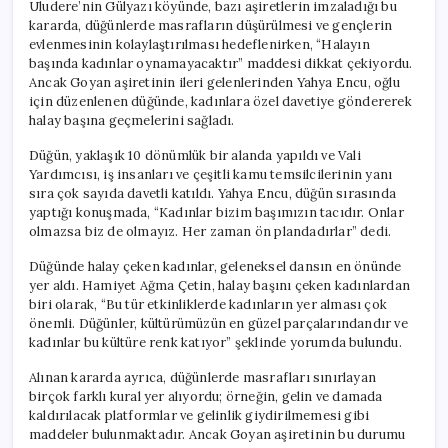
Uludere’nin Gülyazı köyünde, bazı aşiretlerin imzaladığı bu
kararda, düğünlerde masrafların düşürülmesi ve gençlerin
evlenmesinin kolaylaştırılması hedeflenirken, “Halayın
başında kadınlar oynamayacaktır” maddesi dikkat çekiyordu.
Ancak Goyan aşiretinin ileri gelenlerinden Yahya Encu, oğlu
için düzenlenen düğünde, kadınlara özel davetiye göndererek
halay başına geçmelerini sağladı.
Düğün, yaklaşık 10 dönümlük bir alanda yapıldı ve Vali
Yardımcısı, iş insanları ve çeşitli kamu temsilcilerinin yanı
sıra çok sayıda davetli katıldı. Yahya Encu, düğün sırasında
yaptığı konuşmada, “Kadınlar bizim başımızın tacıdır. Onlar
olmazsa biz de olmayız. Her zaman ön plandadırlar” dedi.
Düğünde halay çeken kadınlar, geleneksel dansın en önünde
yer aldı. Hamiyet Ağma Çetin, halay başını çeken kadınlardan
biri olarak, “Bu tür etkinliklerde kadınların yer alması çok
önemli. Düğünler, kültürümüzün en güzel parçalarındandır ve
kadınlar bu kültüre renk katıyor” şeklinde yorumda bulundu.
Alınan kararda ayrıca, düğünlerde masrafları sınırlayan
birçok farklı kural yer alıyordu; örneğin, gelin ve damada
kaldırılacak platformlar ve gelinlik giydirilmemesi gibi
maddeler bulunmaktadır. Ancak Goyan aşiretinin bu durumu