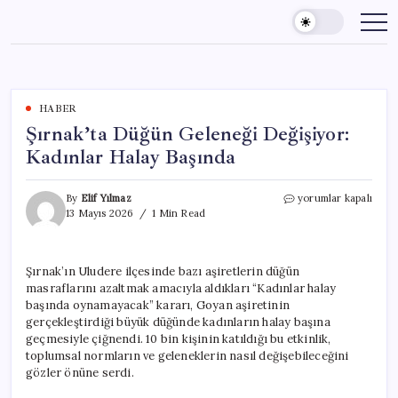
Skip
to
content
HABER
Şırnak’ta Düğün Geleneği Değişiyor:
Kadınlar Halay Başında
Şırnak’ta
By
Elif Yılmaz
yorumlar kapalı
Düğün
13 Mayıs 2026
1 Min Read
Geleneği
Değişiyor:
Kadınlar
Şırnak’ın Uludere ilçesinde bazı aşiretlerin düğün
Halay
masraflarını azaltmak amacıyla aldıkları “Kadınlar halay
Başında
için
başında oynamayacak” kararı, Goyan aşiretinin
gerçekleştirdiği büyük düğünde kadınların halay başına
geçmesiyle çiğnendi. 10 bin kişinin katıldığı bu etkinlik,
toplumsal normların ve geleneklerin nasıl değişebileceğini
gözler önüne serdi.