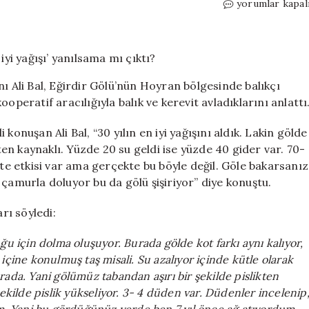
Eğirdir
yorumlar kapal
Gölü’nde
tehlike
çanları:
’30
yılın
ı Ali Bal, Eğirdir Gölü’nün Hoyran bölgesinde balıkçı
en
operatif aracılığıyla balık ve kerevit avladıklarını anlattı
iyi
yağışı’
i konuşan Ali Bal, “30 yılın en iyi yağışını aldık. Lakin gölde
yanılsama
mı
kten kaynaklı. Yüzde 20 su geldi ise yüzde 40 gider var. 70-
çıktı?
tte etkisi var ama gerçekte bu böyle değil. Göle bakarsanız
için
 çamurla doluyor bu da gölü şişiriyor” diye konuştu.
rı söyledi:
ğu için dolma oluşuyor. Burada gölde kot farkı aynı kalıyor,
n içine konulmuş taş misali. Su azalıyor içinde kütle olarak
burada. Yani gölümüz tabandan aşırı bir şekilde pislikten
ekilde pislik yükseliyor. 3- 4 düden var. Düdenler incelenip