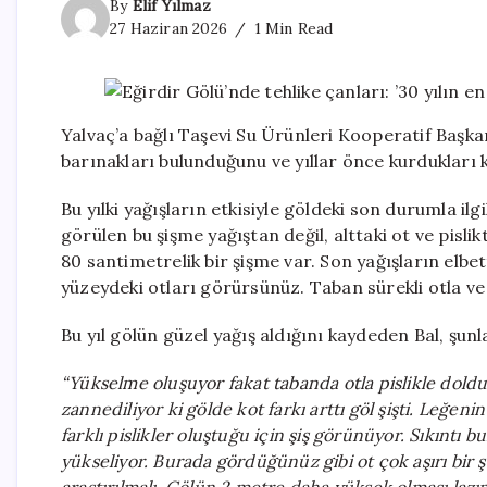
By
Elif Yılmaz
27 Haziran 2026
1 Min Read
Yalvaç’a bağlı Taşevi Su Ürünleri Kooperatif Başkan
barınakları bulunduğunu ve yıllar önce kurdukları ko
Bu yılki yağışların etkisiyle göldeki son durumla ilgil
görülen bu şişme yağıştan değil, alttaki ot ve pisli
80 santimetrelik bir şişme var. Son yağışların elbe
yüzeydeki otları görürsünüz. Taban sürekli otla ve
Bu yıl gölün güzel yağış aldığını kaydeden Bal, şunla
“Yükselme oluşuyor fakat tabanda otla pislikle doldu
zannediliyor ki gölde kot farkı arttı göl şişti. Leğeni
farklı pislikler oluştuğu için şiş görünüyor. Sıkıntı 
yükseliyor. Burada gördüğünüz gibi ot çok aşırı bir ş