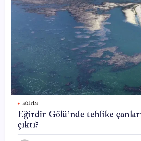
EĞITIM
Eğirdir Gölü’nde tehlike çanları:
çıktı?