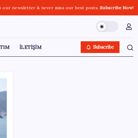
o our newsletter & never miss our best posts.
Subscribe Now!
TIM
İLETİŞİM
Subscribe
SON YAZILAR
Adalet Bakanlığı ‘projesi’: Hâkim ve savcılar
yapay zekâyla ‘örgüt tahmini’ yapacak!