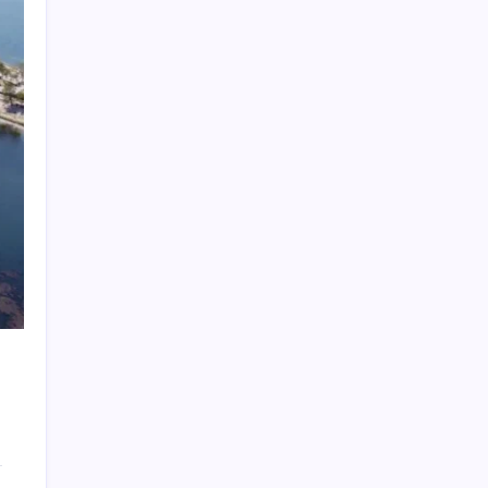
BDDK’den tasarruf finansman şirketlerine
yeni düzenleme
İYİ Parti’den ‘çerçeve yasa’ hamlesi:
Komisyon’dan canlı yayın açtı
CHP Mut ve Silifke İlçe Başkanlıklarında
toplu istifa: YENİ Parti’ye katılma kararı
aldılar
Müze arşivinde unutulan canlılar: Herkes
denizatı sanıyordu ama…
2026 AÖL 3. Dönem sınav sonuçları ne
zaman açıklanacak? Açık Öğretim Lisesi
sınav sonuçları nasıl ve nereden öğrenilir?
HUAWEI Yeni Ekosistem Ürünlerini
ı
Duyurdu: Pura 90s, MatePad Air 2026 ve
Watch Kids X1
SONAR’dan çarpıcı anket: YENİ Parti’nin oy
oranı belli oldu