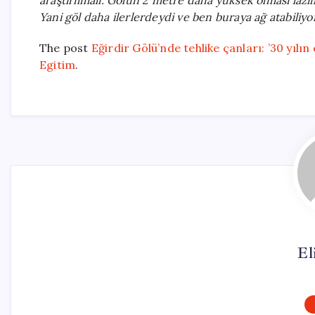
araştırılmalı. Gölün 2 metre daha yüksek olması laz
Yani göl daha ilerlerdeydi ve ben buraya ağ atabiliyo
The post
Eğirdir Gölü’nde tehlike çanları: ’30 yılın 
Egitim
.
El