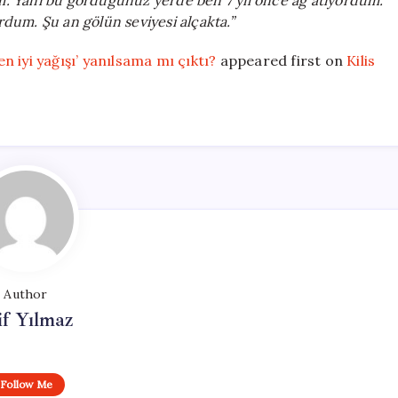
ım. Yani bu gördüğünüz yerde ben 7 yıl önce ağ atıyordum.
rdum. Şu an gölün seviyesi alçakta.”
en iyi yağışı’ yanılsama mı çıktı?
appeared first on
Kilis
Author
if Yılmaz
Follow Me