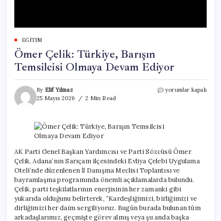
EĞITIM
Ömer Çelik: Türkiye, Barışın
Temsilcisi Olmaya Devam Ediyor
Ömer
By
Elif Yılmaz
yorumlar kapalı
Çelik:
25 Mayıs 2026
2 Min Read
Türkiye,
Barışın
Temsilcisi
Olmaya
Devam
Ediyor
AK Parti Genel Başkan Yardımcısı ve Parti Sözcüsü Ömer
için
Çelik, Adana’nın Sarıçam ilçesindeki Evliya Çelebi Uygulama
Oteli’nde düzenlenen İl Danışma Meclisi Toplantısı ve
bayramlaşma programında önemli açıklamalarda bulundu.
Çelik, parti teşkilatlarının enerjisinin her zamanki gibi
yukarıda olduğunu belirterek, “Kardeşliğimizi, birliğimizi ve
dirliğimizi her daim sergiliyoruz. Bugün burada bulunan tüm
arkadaşlarımız, geçmişte görev almış veya şu anda başka