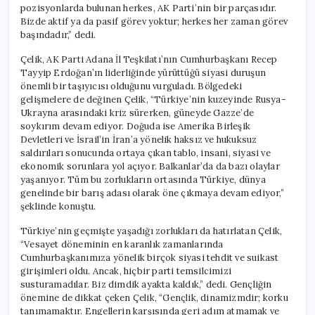
pozisyonlarda bulunan herkes, AK Parti’nin bir parçasıdır.
Bizde aktif ya da pasif görev yoktur; herkes her zaman görev
başındadır,” dedi.
Çelik, AK Parti Adana İl Teşkilatı’nın Cumhurbaşkanı Recep
Tayyip Erdoğan’ın liderliğinde yürüttüğü siyasi duruşun
önemli bir taşıyıcısı olduğunu vurguladı. Bölgedeki
gelişmelere de değinen Çelik, “Türkiye’nin kuzeyinde Rusya-
Ukrayna arasındaki kriz sürerken, güneyde Gazze’de
soykırım devam ediyor. Doğuda ise Amerika Birleşik
Devletleri ve İsrail’in İran’a yönelik haksız ve hukuksuz
saldırıları sonucunda ortaya çıkan tablo, insani, siyasi ve
ekonomik sorunlara yol açıyor. Balkanlar’da da bazı olaylar
yaşanıyor. Tüm bu zorlukların ortasında Türkiye, dünya
genelinde bir barış adası olarak öne çıkmaya devam ediyor,”
şeklinde konuştu.
Türkiye’nin geçmişte yaşadığı zorlukları da hatırlatan Çelik,
“Vesayet döneminin en karanlık zamanlarında
Cumhurbaşkanımıza yönelik birçok siyasi tehdit ve suikast
girişimleri oldu. Ancak, hiçbir parti temsilcimizi
susturamadılar. Biz dimdik ayakta kaldık,” dedi. Gençliğin
önemine de dikkat çeken Çelik, “Gençlik, dinamizmdir; korku
tanımamaktır. Engellerin karşısında geri adım atmamak ve