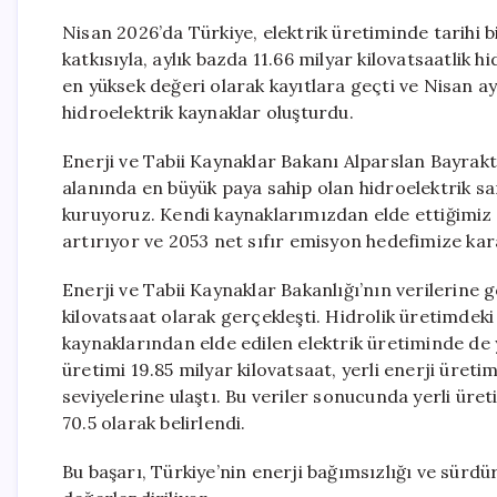
Nisan 2026’da Türkiye, elektrik üretiminde tarihi b
katkısıyla, aylık bazda 11.66 milyar kilovatsaatlik 
en yüksek değeri olarak kayıtlara geçti ve Nisan a
hidroelektrik kaynaklar oluşturdu.
Enerji ve Tabii Kaynaklar Bakanı Alparslan Bayrakta
alanında en büyük paya sahip olan hidroelektrik sant
kuruyoruz. Kendi kaynaklarımızdan elde ettiğimiz en
artırıyor ve 2053 net sıfır emisyon hedefimize kara
Enerji ve Tabii Kaynaklar Bakanlığı’nın verilerine 
kilovatsaat olarak gerçekleşti. Hidrolik üretimdeki
kaynaklarından elde edilen elektrik üretiminde de y
üretimi 19.85 milyar kilovatsaat, yerli enerji üreti
seviyelerine ulaştı. Bu veriler sonucunda yerli üret
70.5 olarak belirlendi.
Bu başarı, Türkiye’nin enerji bağımsızlığı ve sürdü