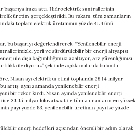
Ayı
ir başarıya imza attı. Hidroelektrik santrallerinin
Sonuçları
hidrolik üretim gerçekleştirildi. Bu rakam, tüm zamanların
için
yındaki toplam elektrik üretiminin yüzde 41.4’ünü
r, bu başarıyı değerlendirerek, “Yenilenebilir enerji
rallerimizle, yerli ve sürdürülebilir bir enerji altyapısı
erji ile dışa bağımlılığımızı azaltıyor, arz güvenliğimizi
rlılıkla ilerliyoruz” şeklinde açıklamalarda bulundu.
göre, Nisan ayı elektrik üretimi toplamda 28.14 milyar
 bu artış, aynı zamanda yenilenebilir enerji
eni bir rekor kırdı. Nisan ayında yenilenebilir enerji
mi ise 23.35 milyar kilovatsaat ile tüm zamanların en yükse
imin payı yüzde 83, yenilenebilir üretimin payı ise yüzde
rülebilir enerji hedefleri açısından önemli bir adım olarak