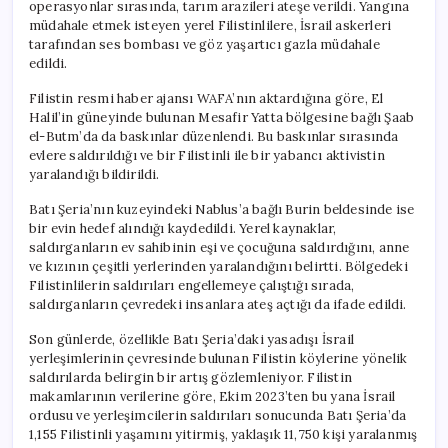
operasyonlar sırasında, tarım arazileri ateşe verildi. Yangına
müdahale etmek isteyen yerel Filistinlilere, İsrail askerleri
tarafından ses bombası ve göz yaşartıcı gazla müdahale
edildi.
Filistin resmi haber ajansı WAFA’nın aktardığına göre, El
Halil’in güneyinde bulunan Mesafir Yatta bölgesine bağlı Şaab
el-Butm’da da baskınlar düzenlendi. Bu baskınlar sırasında
evlere saldırıldığı ve bir Filistinli ile bir yabancı aktivistin
yaralandığı bildirildi.
Batı Şeria’nın kuzeyindeki Nablus’a bağlı Burin beldesinde ise
bir evin hedef alındığı kaydedildi. Yerel kaynaklar,
saldırganların ev sahibinin eşi ve çocuğuna saldırdığını, anne
ve kızının çeşitli yerlerinden yaralandığını belirtti. Bölgedeki
Filistinlilerin saldırıları engellemeye çalıştığı sırada,
saldırganların çevredeki insanlara ateş açtığı da ifade edildi.
Son günlerde, özellikle Batı Şeria’daki yasadışı İsrail
yerleşimlerinin çevresinde bulunan Filistin köylerine yönelik
saldırılarda belirgin bir artış gözlemleniyor. Filistin
makamlarının verilerine göre, Ekim 2023’ten bu yana İsrail
ordusu ve yerleşimcilerin saldırıları sonucunda Batı Şeria’da
1,155 Filistinli yaşamını yitirmiş, yaklaşık 11,750 kişi yaralanmış