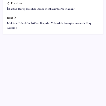
Previous
İstanbul Baraj Doluluk Oranı 14 Mayıs’ta Ne Kadar?
Next
Muhittin Böcek’in İstifası Kapıda: Yolsuzluk Soruşturmasında Flaş
Gelişme
SON YAZILAR
Adalet Bakanlığı ‘projesi’: Hâkim ve savcılar yapay
zekâyla ‘örgüt tahmini’ yapacak!
BDDK’den tasarruf finansman şirketlerine yeni