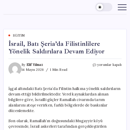
Skip
to
content
EĞITIM
İsrail, Batı Şeria’da Filistinlilere
Yönelik Saldırılara Devam Ediyor
İsrail,
By
Elif Yılmaz
yorumlar kapalı
Batı
14 Mayıs 2026
1 Min Read
Şeria’da
Filistinlilere
Yönelik
İşgal altındaki Batı Şeria’da Filistin halkına yönelik saldırıların
Saldırılara
devam ettiği bildirilmektedir. Yerel kaynaklardan alınan
Devam
Ediyor
bilgilere göre, İsrailli güçler Ramallah civarında tarım
için
alanlarını ateşe verirken, farklı bölgelerde de baskınlar
düzenlemekte.
Son olarak, Ramallah’ın doğusundaki Mugayyir köyü
çevresinde, İsrail askerleri tarafından gerçekleştirilen