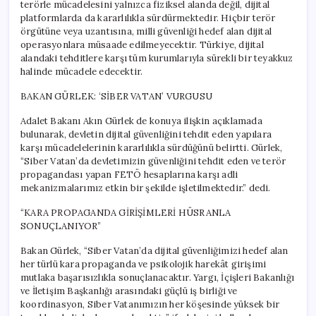
terörle mücadelesini yalnızca fiziksel alanda değil, dijital
platformlarda da kararlılıkla sürdürmektedir. Hiçbir terör
örgütüne veya uzantısına, milli güvenliği hedef alan dijital
operasyonlara müsaade edilmeyecektir. Türkiye, dijital
alandaki tehditlere karşı tüm kurumlarıyla sürekli bir teyakkuz
halinde mücadele edecektir.
BAKAN GÜRLEK: ‘SİBER VATAN’ VURGUSU
Adalet Bakanı Akın Gürlek de konuya ilişkin açıklamada
bulunarak, devletin dijital güvenliğini tehdit eden yapılara
karşı mücadelelerinin kararlılıkla sürdüğünü belirtti. Gürlek,
“Siber Vatan’da devletimizin güvenliğini tehdit eden ve terör
propagandası yapan FETÖ hesaplarına karşı adli
mekanizmalarımız etkin bir şekilde işletilmektedir.” dedi.
“KARA PROPAGANDA GİRİŞİMLERİ HÜSRANLA
SONUÇLANIYOR”
Bakan Gürlek, “Siber Vatan’da dijital güvenliğimizi hedef alan
her türlü kara propaganda ve psikolojik harekât girişimi
mutlaka başarısızlıkla sonuçlanacaktır. Yargı, İçişleri Bakanlığı
ve İletişim Başkanlığı arasındaki güçlü iş birliği ve
koordinasyon, Siber Vatanımızın her köşesinde yüksek bir