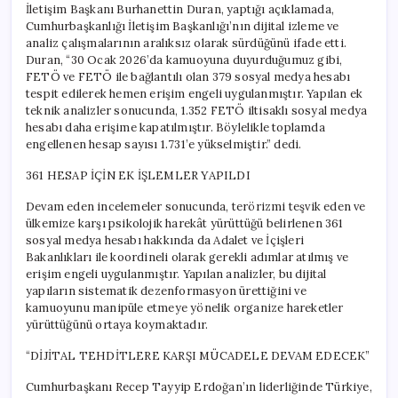
İletişim Başkanı Burhanettin Duran, yaptığı açıklamada,
Cumhurbaşkanlığı İletişim Başkanlığı’nın dijital izleme ve
analiz çalışmalarının aralıksız olarak sürdüğünü ifade etti.
Duran, “30 Ocak 2026’da kamuoyuna duyurduğumuz gibi,
FETÖ ve FETÖ ile bağlantılı olan 379 sosyal medya hesabı
tespit edilerek hemen erişim engeli uygulanmıştır. Yapılan ek
teknik analizler sonucunda, 1.352 FETÖ iltisaklı sosyal medya
hesabı daha erişime kapatılmıştır. Böylelikle toplamda
engellenen hesap sayısı 1.731’e yükselmiştir.” dedi.
361 HESAP İÇİN EK İŞLEMLER YAPILDI
Devam eden incelemeler sonucunda, terörizmi teşvik eden ve
ülkemize karşı psikolojik harekât yürüttüğü belirlenen 361
sosyal medya hesabı hakkında da Adalet ve İçişleri
Bakanlıkları ile koordineli olarak gerekli adımlar atılmış ve
erişim engeli uygulanmıştır. Yapılan analizler, bu dijital
yapıların sistematik dezenformasyon ürettiğini ve
kamuoyunu manipüle etmeye yönelik organize hareketler
yürüttüğünü ortaya koymaktadır.
“DİJİTAL TEHDİTLERE KARŞI MÜCADELE DEVAM EDECEK”
Cumhurbaşkanı Recep Tayyip Erdoğan’ın liderliğinde Türkiye,