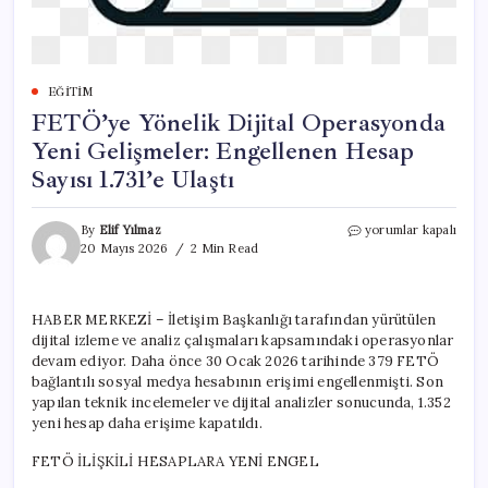
EĞITIM
FETÖ’ye Yönelik Dijital Operasyonda
Yeni Gelişmeler: Engellenen Hesap
Sayısı 1.731’e Ulaştı
FETÖ’ye
By
Elif Yılmaz
yorumlar kapalı
Yönelik
20 Mayıs 2026
2 Min Read
Dijital
Operasyonda
Yeni
HABER MERKEZİ – İletişim Başkanlığı tarafından yürütülen
Gelişmeler:
dijital izleme ve analiz çalışmaları kapsamındaki operasyonlar
Engellenen
Hesap
devam ediyor. Daha önce 30 Ocak 2026 tarihinde 379 FETÖ
Sayısı
bağlantılı sosyal medya hesabının erişimi engellenmişti. Son
1.731’e
yapılan teknik incelemeler ve dijital analizler sonucunda, 1.352
Ulaştı
yeni hesap daha erişime kapatıldı.
için
FETÖ İLİŞKİLİ HESAPLARA YENİ ENGEL