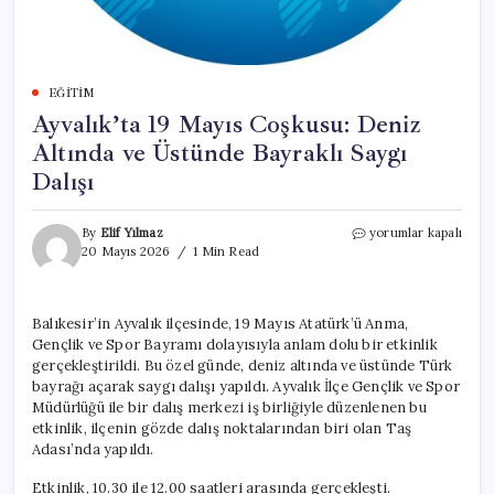
EĞITIM
Ayvalık’ta 19 Mayıs Coşkusu: Deniz
Altında ve Üstünde Bayraklı Saygı
Dalışı
Ayvalık’ta
By
Elif Yılmaz
yorumlar kapalı
19
20 Mayıs 2026
1 Min Read
Mayıs
Coşkusu:
Deniz
Balıkesir’in Ayvalık ilçesinde, 19 Mayıs Atatürk’ü Anma,
Altında
Gençlik ve Spor Bayramı dolayısıyla anlam dolu bir etkinlik
ve
Üstünde
gerçekleştirildi. Bu özel günde, deniz altında ve üstünde Türk
Bayraklı
bayrağı açarak saygı dalışı yapıldı. Ayvalık İlçe Gençlik ve Spor
Saygı
Müdürlüğü ile bir dalış merkezi iş birliğiyle düzenlenen bu
Dalışı
etkinlik, ilçenin gözde dalış noktalarından biri olan Taş
için
Adası’nda yapıldı.
Etkinlik, 10.30 ile 12.00 saatleri arasında gerçekleşti.