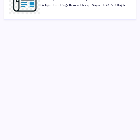
Gelişmeler: Engellenen Hesap Sayısı 1.731’e Ulaştı
SON YAZILAR
Adalet Bakanlığı ‘projesi’: Hâkim ve savcılar yapay
zekâyla ‘örgüt tahmini’ yapacak!
BDDK’den tasarruf finansman şirketlerine yeni
düzenleme
İYİ Parti’den ‘çerçeve yasa’ hamlesi: Komisyon’dan
canlı yayın açtı