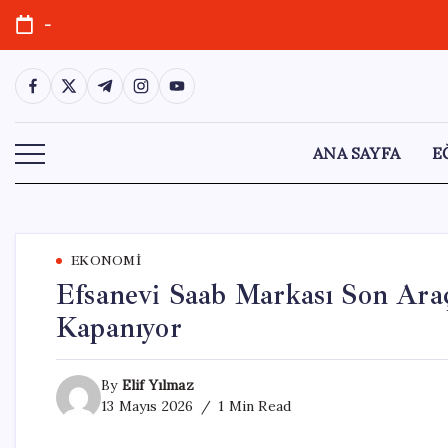
Skip
-
to
content
https://www.facebook.com/
https://twitter.com/
https://t.me/
https://www.instagram.com/
https://youtube.com/
ANA SAYFA
E
EKONOMI
Efsanevi Saab Markası Son Araçl
Kapanıyor
By
Elif Yılmaz
13 Mayıs 2026
1 Min Read