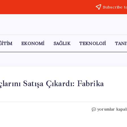
Subscribe t
ĞİTİM
EKONOMİ
SAĞLIK
TEKNOLOJİ
TANI
arını Satışa Çıkardı: Fabrika
Efsanevi
yorumlar kapal
Saab
Markası
Son