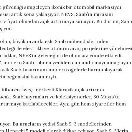
Araçlarını
e güvenliği simgeleyen ikonik bir otomobil markasıydı.
Satışa
esisi artık sona yaklaşıyor. NEVS, Saab’ın mirasını
Çıkardı:
erv fiyat olmadan açık artırmaya sunuyor. Bu durum, Saab
Fabrika
şıyor.
Kapanıyor
için
t olup, büyük oranda eski Saab mühendislerinden
steği ile elektrikli ve otonom araç projelerine yönelmey
rluklar, NEVS’in geleceğini de olumsuz yönde etkiledi.
 GT, modern Saab ruhunu yeniden canlandırmayı amaçlayan
 klasik Saab tasarımını modern öğelerle harmanlayarak
rin beğenisini kazanmıştı.
n itibaren İsveç merkezli Klaravik açık artırma
cak. Saab hayranları ve koleksiyonerler, 30 Mayıs’ta
 artırmaya katılabilecekler. Aynı gün hem ziyaretler hem
uyor. Bu araçların yedisi Saab 9-3 modellerinden
en Hengchi 5 modeli olarak dikkat çekiyor. Saab 9-3’lerin