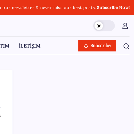
o our newsletter & never miss our best posts.
Subscribe Now!
TIM
İLETİŞİM
Subscribe
SON YAZILAR
ı
SONAR’dan çarpıcı anket: YENİ Parti’nin oy
oranı belli oldu