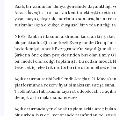
Saab, bir zamanlar dünya genelinde dayanıklılığı v
Ancak İsveç’in Trollhattan kentindeki eski üretim t
yaşatmaya çalışarak, markanın son araçlarını rez
tutkunları için oldukça duygusal bir veda niteliği ta
NEVS, Saab’ın iflasının ardından kurulan bir şirke
oluşmaktadır. Çin merkezli Evergrande Group’un de
hedeflemişti. Ancak Evergrande’ın yaşadığı mali zo
Şirketin öne çıkan projelerinden biri olan Emily
bir model olarak ilgi toplamıştı. Bu sedan model,
tekerlek içi elektrik motorları ile otomobil severle
Açık artırma tarihi belirlendi: Araçlar, 21 Mayıs’ta
platformunda rezerv fiyat olmaksızın satışa sunula
Trollhattan fabrikasını ziyaret edebilecek ve açık
de açık artırmalar sona erecek.
Açık artırmada yer alacak toplam sekiz araç bulun
oluşurken, biri de Evergrande tarafından geliştiril