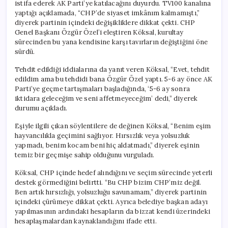
istifa ederek AK Parti’ye katılacağını duyurdu. TV100 kanalına
yaptığı açıklamada, “CHP’de siyaset imkânım kalmamıştı,”
diyerek partinin içindeki değişikliklere dikkat çekti. CHP
Genel Başkanı Özgür Özel’i eleştiren Köksal, kurultay
sürecinden bu yana kendisine karşı tavırların değiştiğini öne
sürdü.
Tehdit edildiği iddialarına da yanıt veren Köksal, “Evet, tehdit
edildim ama bu tehdidi bana Özgür Özel yaptı. 5-6 ay önce AK
Parti’ye geçme tartışmaları başladığında, ‘5-6 ay sonra
iktidara geleceğim ve seni affetmeyeceğim’ dedi,” diyerek
durumu açıkladı.
Eşiyle ilgili çıkan söylentilere de değinen Köksal, “Benim eşim
hayvancılıkla geçimini sağlıyor. Hırsızlık veya yolsuzluk
yapmadı, benim kocam beni hiç aldatmadı,” diyerek eşinin
temiz bir geçmişe sahip olduğunu vurguladı.
Köksal, CHP içinde hedef alındığını ve seçim sürecinde yeterli
destek görmediğini belirtti. “Bu CHP bizim CHP’miz değil.
Ben artık hırsızlığı, yolsuzluğu savunamam,” diyerek partinin
içindeki çürümeye dikkat çekti. Ayrıca belediye başkan adayı
yapılmasının ardındaki hesapların da bizzat kendi üzerindeki
hesaplaşmalardan kaynaklandığını ifade etti.