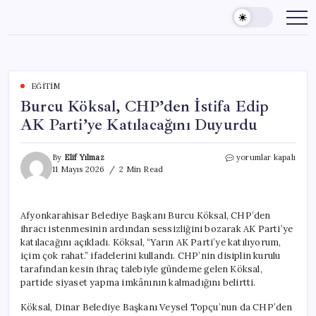
Skip
to
content
EĞITIM
Burcu Köksal, CHP’den İstifa Edip
AK Parti’ye Katılacağını Duyurdu
Burcu
By
Elif Yılmaz
yorumlar kapalı
Köksal,
11 Mayıs 2026
2 Min Read
CHP’den
İstifa
Edip
Afyonkarahisar Belediye Başkanı Burcu Köksal, CHP’den
AK
ihracı istenmesinin ardından sessizliğini bozarak AK Parti’ye
Parti’ye
Katılacağını
katılacağını açıkladı. Köksal, “Yarın AK Parti’ye katılıyorum,
Duyurdu
içim çok rahat.” ifadelerini kullandı. CHP’nin disiplin kurulu
için
tarafından kesin ihraç talebiyle gündeme gelen Köksal,
partide siyaset yapma imkânının kalmadığını belirtti.
Köksal, Dinar Belediye Başkanı Veysel Topçu’nun da CHP’den