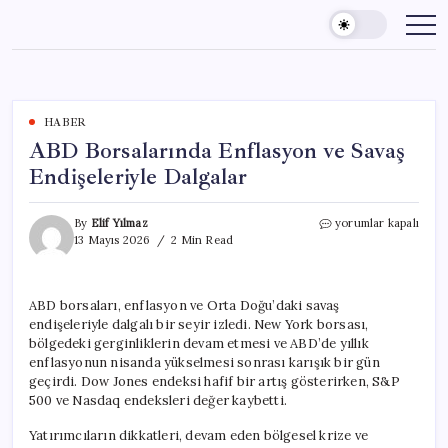
Skip
to
content
HABER
ABD Borsalarında Enflasyon ve Savaş
Endişeleriyle Dalgalar
ABD
By
Elif Yılmaz
yorumlar kapalı
Borsalarında
13 Mayıs 2026
2 Min Read
Enflasyon
ve
Savaş
ABD borsaları, enflasyon ve Orta Doğu’daki savaş
Endişeleriyle
endişeleriyle dalgalı bir seyir izledi. New York borsası,
Dalgalar
için
bölgedeki gerginliklerin devam etmesi ve ABD’de yıllık
enflasyonun nisanda yükselmesi sonrası karışık bir gün
geçirdi. Dow Jones endeksi hafif bir artış gösterirken, S&P
500 ve Nasdaq endeksleri değer kaybetti.
Yatırımcıların dikkatleri, devam eden bölgesel krize ve