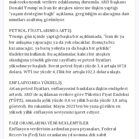
makroekonomik verilere odaklanmış durumda. ABD Başkanı
Donald Trump’ın İran ile ateşkes sürecine ilişkin yaptığı
“yaşam desteğine bağlı” açıklama, gerginliğin azalacağına dair
umutları azaltmış görünüyor.
PETROL FİYATLARINDA ARTIŞ
Trump, gün içinde yaptığı başka bir açıklamada, “İran ile ya
bir anlaşma yapacağız ya da yok olacaklar. Sonuçta biz
kazanacağız, ya barış yoluyla ya da başka bir şekilde”
ifadelerini kullandı. Bu açıklamalar, kalıcı bir ateşkes
olasılığına yönelik güveni zayıflattı ve petrol fiyatları
yükselmeye başladı. Brent petrol fiyatı yüzde 3,4 artışla 107,8
dolara, WTI ise yüzde 4,3’lük bir artışla 102,3 dolara ulaştı.
ENFLASYONDA YÜKSELİŞ
Artan petrol fiyatları, enflasyonist baskılara ilişkin endişeleri
artırdı. ABD’de açıklanan verilere göre Tüketici Fiyat Endeksi
(TÜFE), nisanda aylık yüzde 0,6 ve yıllık bazda yüzde 3,8 artış
gösterdi. Bu rakamlar, Mayıs 2023’ten bu yana görülen en
yüksek yıllık enflasyon seviyesini işaret ediyor.
FAİZ ORANLARINA YENİ BEKLENTİLER
Enflasyon verilerinin ardından para piyasaları, Federal
Rezerv’in (Fed) faiz oranlarını yıl sonuna dek sabit