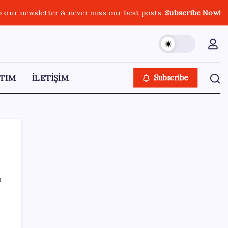
o our newsletter & never miss our best posts.
Subscribe Now!
TIM
İLETİŞİM
Subscribe
ı
SON YAZILAR
Adalet Bakanlığı ‘projesi’: Hâkim ve savcılar
yapay zekâyla ‘örgüt tahmini’ yapacak!