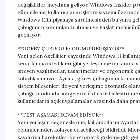
değişiklikler meydana geliyor. Windows Insider pr
güncelleme, kullanıcıların işletim sistemi üzerind
Windows 11’in piyasaya sürülmesinden bu yana gelen
çubuğunun konumlandırılması ve Başlat menüsünün
geçiriyor.
**GÖREV ÇUBUĞU KONUMU DEĞİŞİYOR**
Yeni gelen özellikler sayesinde Windows 11 kullanıc
kenarlarına istedikleri gibi yerleştirme imkanına sa
isteyen yazılımcılar, tasarımcılar ve ergonomik ça
kolaylık sunuyor. Ayrıca, görev çubuğunun konumu
sistem bileşenleri de yeni yerleşime otomatik ola
çubuğu modunda simgelerin üst üste birleştirilmem
kullanıcıların açık uygulamalar arasında daha prat
**TEST AŞAMASI DEVAM EDİYOR**
Yeni yerleşim seçeneklerine, kullanıcıların Ayarla
bölümlerinden kolayca erişebileceği bildirildi. Mic
kaydırma hareketleri ve otomatik gizleme gibi geli