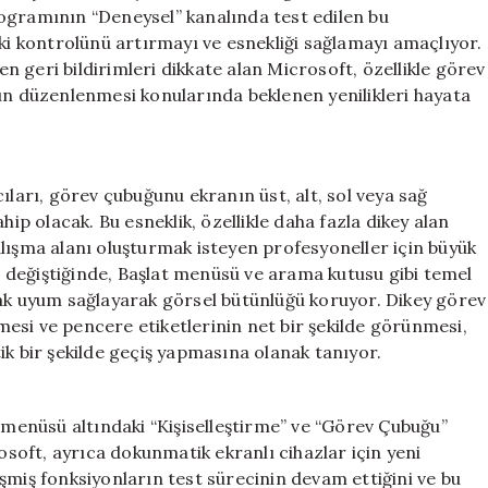
Çubuğunda
ogramının “Deneysel” kanalında test edilen bu
Yenilikler
eki kontrolünü artırmayı ve esnekliği sağlamayı amaçlıyor.
için
 geri bildirimleri dikkate alan Microsoft, özellikle görev
 düzenlenmesi konularında beklenen yenilikleri hayata
ıları, görev çubuğunu ekranın üst, alt, sol veya sağ
hip olacak. Bu esneklik, özellikle daha fazla dikey alan
lışma alanı oluşturmak isteyen profesyoneller için büyük
 değiştiğinde, Başlat menüsü ve arama kutusu gibi temel
rak uyum sağlayarak görsel bütünlüğü koruyor. Dikey görev
esi ve pencere etiketlerinin net bir şekilde görünmesi,
ik bir şekilde geçiş yapmasına olanak tanıyor.
r menüsü altındaki “Kişiselleştirme” ve “Görev Çubuğu”
rosoft, ayrıca dokunmatik ekranlı cihazlar için yeni
şmiş fonksiyonların test sürecinin devam ettiğini ve bu