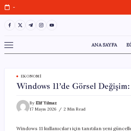
Skip
-
to
content
https://www.facebook.com/
https://twitter.com/
https://t.me/
https://www.instagram.com/
https://youtube.com/
ANA SAYFA
E
EKONOMI
Windows 11’de Görsel Değişim:
By
Elif Yılmaz
17 Mayıs 2026
2 Min Read
Windows 11 kullanıcıları için tanıtılan yeni günce