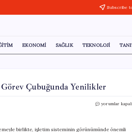
Subscribe t
ĞİTİM
EKONOMİ
SAĞLIK
TEKNOLOJİ
TANI
 Görev Çubuğunda Yenilikler
Windows
yorumlar kapal
11’de
Görsel
Değişim:
Görev
llemeyle birlikte, işletim sisteminin görünümünde önemli