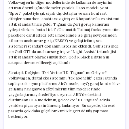
Volkswagen’in diğer modellerinde de kullanıcı deneyimini
artıran önemli güncellemeler yapıldı. Taos modeli, yeni
“Sport” paketiyle şık siyah dış detaylar ve sarı kontrast
dikişler sunarken, anahtarsız giriş ve 6 hoparlörlü ses sistemi
artık standart hale geldi. Tiguan’da geri görüş kamerası
iyileştirilirken, “Auto Hold” (Otomatik Tutma) fonksiyonu tüm
paketlere dahil edildi. Jetta modelinde ise giriş seviyesinden
itibaren anahtarsız giriş (KESSY) ve geliştirilmiş ses
sistemleri standart donanım listesine eklendi. Golf serisinde
ise Golf GTI’da anahtarsız giriş ve “Light Assist” teknolojisi
artık standart olarak sunulurken, Golf R Black Edition’ın
satışına devam edileceği açıklandı.
Stratejik Değişim: ID.4 Yerine “ID. Tiguan” mı Geliyor?
Volkswagen, dijital ekosistemini “tek abonelik” çatısı altında
toplayarak, oyun platformu AirConsole, myQ garaj kontrolü ve
gelişmiş navigasyon çözümlerini tüm modellerinde
yaygınlaştırmayı hedefliyor. Ayrıca, ABD’de üretimi
durdurulan ID.4 modelinin, gelecekte “ID. Tiguan” adıyla
yeniden piyasaya sürülmesi planlanıyor. Bu sayede, küresel
pazarda çok daha güçlü bir kimlikle geri dönüş yapması
bekleniyor.