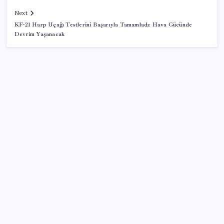
Next
KF-21 Harp Uçağı Testlerini Başarıyla Tamamladı: Hava Gücünde
Devrim Yaşanacak
SON YAZILAR
Dev otomotiv fabrikası için şehir inşa ettiler: Tek
başına dünyaya yetiyor
Altının onsunda ibre 5 ay sonra ilk kez yukarı döndü
12 bin ton portakal kabuğunu kamyon kasalarıyla
toprağa döküp gittiler