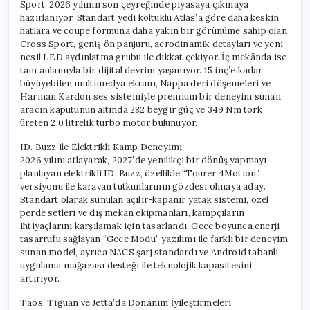
Sport, 2026 yılının son çeyreğinde piyasaya çıkmaya
hazırlanıyor. Standart yedi koltuklu Atlas’a göre daha keskin
hatlara ve coupe formuna daha yakın bir görünüme sahip olan
Cross Sport, geniş ön panjuru, aerodinamik detayları ve yeni
nesil LED aydınlatma grubu ile dikkat çekiyor. İç mekânda ise
tam anlamıyla bir dijital devrim yaşanıyor. 15 inç’e kadar
büyüyebilen multimedya ekranı, Nappa deri döşemeleri ve
Harman Kardon ses sistemiyle premium bir deneyim sunan
aracın kaputunun altında 282 beygir güç ve 349 Nm tork
üreten 2.0 litrelik turbo motor bulunuyor.
ID. Buzz ile Elektrikli Kamp Deneyimi
2026 yılını atlayarak, 2027’de yenilikçi bir dönüş yapmayı
planlayan elektrikli ID. Buzz, özellikle “Tourer 4Motion”
versiyonu ile karavan tutkunlarının gözdesi olmaya aday.
Standart olarak sunulan açılır-kapanır yatak sistemi, özel
perde setleri ve dış mekan ekipmanları, kampçıların
ihtiyaçlarını karşılamak için tasarlandı. Gece boyunca enerji
tasarrufu sağlayan “Gece Modu” yazılımı ile farklı bir deneyim
sunan model, ayrıca NACS şarj standardı ve Android tabanlı
uygulama mağazası desteği ile teknolojik kapasitesini
artırıyor.
Taos, Tiguan ve Jetta’da Donanım İyileştirmeleri