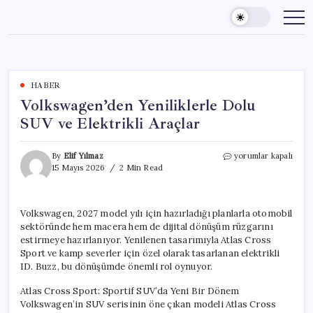
Skip
to
content
HABER
Volkswagen’den Yeniliklerle Dolu
SUV ve Elektrikli Araçlar
Volkswagen’den
By
Elif Yılmaz
yorumlar kapalı
Yeniliklerle
15 Mayıs 2026
2 Min Read
Dolu
SUV
ve
Volkswagen, 2027 model yılı için hazırladığı planlarla otomobil
Elektrikli
sektöründe hem macera hem de dijital dönüşüm rüzgarını
Araçlar
için
estirmeye hazırlanıyor. Yenilenen tasarımıyla Atlas Cross
Sport ve kamp severler için özel olarak tasarlanan elektrikli
ID. Buzz, bu dönüşümde önemli rol oynuyor.
Atlas Cross Sport: Sportif SUV’da Yeni Bir Dönem
Volkswagen’in SUV serisinin öne çıkan modeli Atlas Cross