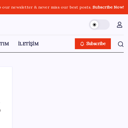
o our newsletter & never miss our best posts.
Subscribe Now!
TIM
İLETİŞİM
Subscribe
SON YAZILAR
ı
Adalet Bakanlığı ‘projesi’: Hâkim ve savcılar
yapay zekâyla ‘örgüt tahmini’ yapacak!