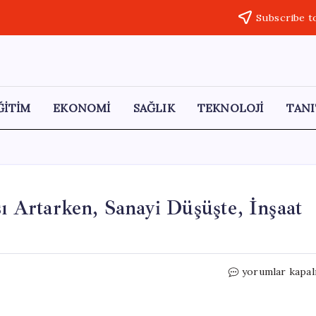
Subscribe t
ĞİTİM
EKONOMİ
SAĞLIK
TEKNOLOJİ
TANI
sı Artarken, Sanayi Düşüşte, İnşaat
Türkiye’de
yorumlar kapal
Ücretli
Çalışan
Sayısı