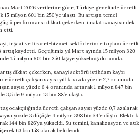
Artarken,
anan Mart 2026 verilerine göre, Türkiye genelinde ücretli
Sanayi
k 15 milyon 601 bin 250’ye ulaştı. Bu artışın temel
Düşüşte,
 güçlü performansı dikkat çekerken, imalat sanayisindeki
İnşaat
 etti.
Sektörü
Yükselişte
yi, inşaat ve ticaret-hizmet sektörlerinde toplam ücretli
için
8 artış kaydetti. Geçtiğimiz yıl Mart ayında 15 milyon 320
nemde 15 milyon 601 bin 250 kişiye yükselmiş durumda.
 artış dikkat çekerken, sanayi sektörü istihdam kaybı
 ücretli çalışan sayısı yıllık bazda yüzde 2,7 oranında
lışan sayısı yüzde 6,4 oranında artarak 1 milyon 847 bin
 3,5 ile 9 milyon 13 bin 88’e ulaştı.
taş ocakçılığında ücretli çalışan sayısı yüzde 0,7 azalarak
sayısı yüzde 3 düşüşle 4 milyon 398 bin 54’e düştü. Elektrik
rak 144 bin 826’ya yükseldi. Su temini, kanalizasyon ve atı
şerek 63 bin 158 olarak belirlendi.