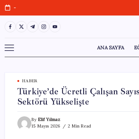
Skip
-
to
content
https://www.facebook.com/
https://twitter.com/
https://t.me/
https://www.instagram.com/
https://youtube.com/
ANA SAYFA
E
HABER
Türkiye’de Ücretli Çalışan Sayı
Sektörü Yükselişte
By
Elif Yılmaz
15 Mayıs 2026
2 Min Read