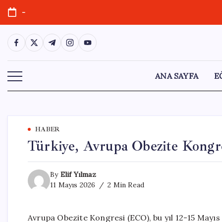
Skip
-
to
content
https://www.facebook.com/
https://twitter.com/
https://t.me/
https://www.instagram.com/
https://youtube.com/
ANA SAYFA
E
HABER
Türkiye, Avrupa Obezite Kongre
By
Elif Yılmaz
11 Mayıs 2026
2 Min Read
Avrupa Obezite Kongresi (ECO), bu yıl 12-15 Mayıs 