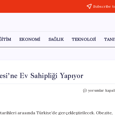
Subscribe t
ĞİTİM
EKONOMİ
SAĞLIK
TEKNOLOJİ
TANI
si’ne Ev Sahipliği Yapıyor
Türkiye,
yorumlar kapal
Avrupa
Obezite
Kongresi’ne
Ev
tarihleri arasında Türkiye’de gerçekleştirilecek. Obezite,