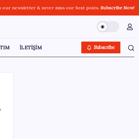
o our newsletter & never miss our best posts.
Subscribe Now!
TIM
İLETİŞİM
Subscribe
ı
SON YAZILAR
Dev otomotiv fabrikası için şehir inşa
ettiler: Tek başına dünyaya yetiyor