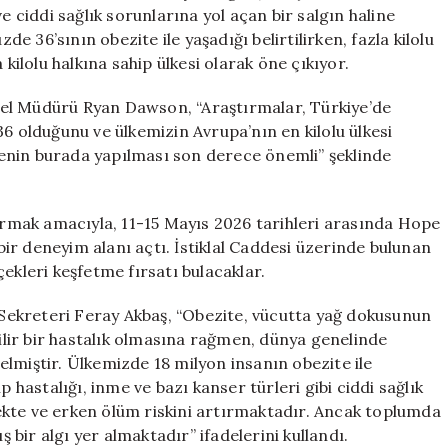
Sahipliği
e ciddi sağlık sorunlarına yol açan bir salgın haline
Yapıyor
 36’sının obezite ile yaşadığı belirtilirken, fazla kilolu
için
 kilolu halkına sahip ülkesi olarak öne çıkıyor.
el Müdürü Ryan Dawson, “Araştırmalar, Türkiye’de
36 olduğunu ve ülkemizin Avrupa’nın en kilolu ülkesi
enin burada yapılması son derece önemli” şeklinde
tırmak amacıyla, 11-15 Mayıs 2026 tarihleri arasında Hope
r deneyim alanı açtı. İstiklal Caddesi üzerinde bulunan
rçekleri keşfetme fırsatı bulacaklar.
ekreteri Feray Akbaş, “Obezite, vücutta yağ dokusunun
ilebilir bir hastalık olmasına rağmen, dünya genelinde
 gelmiştir. Ülkemizde 18 milyon insanın obezite ile
p hastalığı, inme ve bazı kanser türleri gibi ciddi sağlık
ekte ve erken ölüm riskini artırmaktadır. Ancak toplumda
ş bir algı yer almaktadır” ifadelerini kullandı.