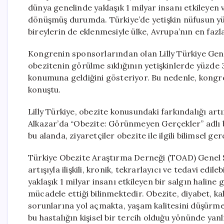
dünya genelinde yaklaşık 1 milyar insanı etkileyen v
dönüşmüş durumda. Türkiye’de yetişkin nüfusun yüzde
bireylerin de eklenmesiyle ülke, Avrupa’nın en fazla
Kongrenin sponsorlarından olan Lilly Türkiye Gen
obezitenin görülme sıklığının yetişkinlerde yüzde 
konumuna geldiğini gösteriyor. Bu nedenle, kongr
konuştu.
Lilly Türkiye, obezite konusundaki farkındalığı ar
Alkazar’da “Obezite: Görünmeyen Gerçekler” adlı bi
bu alanda, ziyaretçiler obezite ile ilgili bilimsel ge
Türkiye Obezite Araştırma Derneği (TOAD) Genel S
artışıyla ilişkili, kronik, tekrarlayıcı ve tedavi ed
yaklaşık 1 milyar insanı etkileyen bir salgın haline
mücadele ettiği bilinmektedir. Obezite, diyabet, kal
sorunlarına yol açmakta, yaşam kalitesini düşürm
bu hastalığın kişisel bir tercih olduğu yönünde yanlı