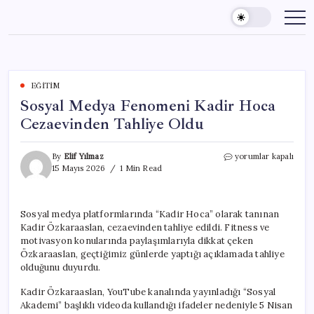
Skip
to
content
EĞITIM
Sosyal Medya Fenomeni Kadir Hoca
Cezaevinden Tahliye Oldu
Sosyal
By
Elif Yılmaz
yorumlar kapalı
Medya
15 Mayıs 2026
1 Min Read
Fenomeni
Kadir
Hoca
Sosyal medya platformlarında “Kadir Hoca” olarak tanınan
Cezaevinden
Kadir Özkaraaslan, cezaevinden tahliye edildi. Fitness ve
Tahliye
Oldu
motivasyon konularında paylaşımlarıyla dikkat çeken
için
Özkaraaslan, geçtiğimiz günlerde yaptığı açıklamada tahliye
olduğunu duyurdu.
Kadir Özkaraaslan, YouTube kanalında yayınladığı “Sosyal
Akademi” başlıklı videoda kullandığı ifadeler nedeniyle 5 Nisan