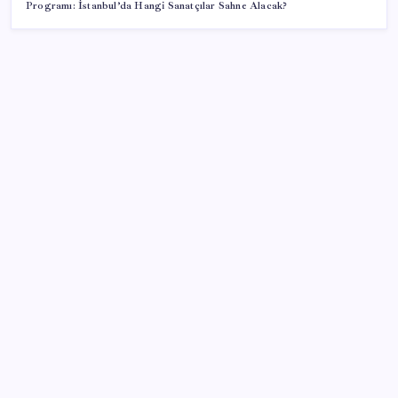
Programı: İstanbul’da Hangi Sanatçılar Sahne Alacak?
SON YAZILAR
Adalet Bakanlığı ‘projesi’: Hâkim ve savcılar yapay
zekâyla ‘örgüt tahmini’ yapacak!
BDDK’den tasarruf finansman şirketlerine yeni
düzenleme
İYİ Parti’den ‘çerçeve yasa’ hamlesi: Komisyon’dan
canlı yayın açtı
CHP Mut ve Silifke İlçe Başkanlıklarında toplu istifa: