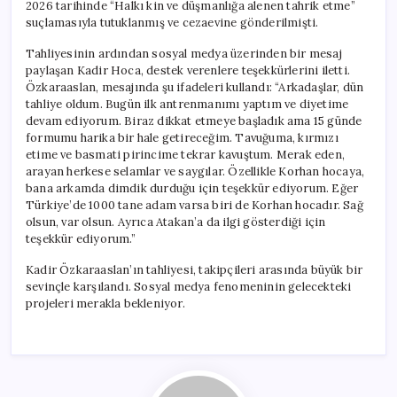
2026 tarihinde “Halkı kin ve düşmanlığa alenen tahrik etme”
suçlamasıyla tutuklanmış ve cezaevine gönderilmişti.
Tahliyesinin ardından sosyal medya üzerinden bir mesaj
paylaşan Kadir Hoca, destek verenlere teşekkürlerini iletti.
Özkaraaslan, mesajında şu ifadeleri kullandı: “Arkadaşlar, dün
tahliye oldum. Bugün ilk antrenmanımı yaptım ve diyetime
devam ediyorum. Biraz dikkat etmeye başladık ama 15 günde
formumu harika bir hale getireceğim. Tavuğuma, kırmızı
etime ve basmati pirincime tekrar kavuştum. Merak eden,
arayan herkese selamlar ve saygılar. Özellikle Korhan hocaya,
bana arkamda dimdik durduğu için teşekkür ediyorum. Eğer
Türkiye’de 1000 tane adam varsa biri de Korhan hocadır. Sağ
olsun, var olsun. Ayrıca Atakan’a da ilgi gösterdiği için
teşekkür ediyorum.”
Kadir Özkaraaslan’ın tahliyesi, takipçileri arasında büyük bir
sevinçle karşılandı. Sosyal medya fenomeninin gelecekteki
projeleri merakla bekleniyor.