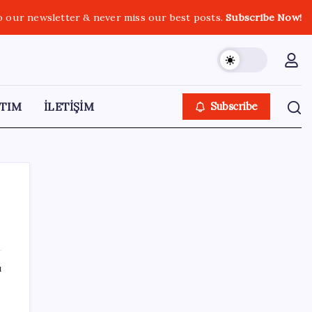
o our newsletter & never miss our best posts.
Subscribe Now!
TIM
İLETİŞİM
Subscribe
SON YAZILAR
ı
Akaryakıtta indirim bekleyene kötü haber:
ÖTV bugün de benzin indirimini yuttu