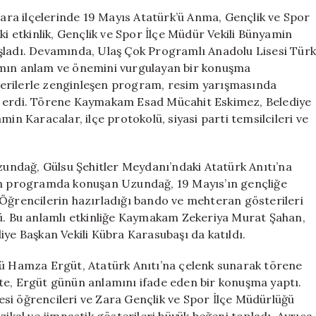
Ulaş,
 Zara ilçelerinde 19 Mayıs Atatürk’ü Anma, Gençlik ve Spor
Şarkışla
ki etkinlik, Gençlik ve Spor İlçe Müdür Vekili Bünyamin
ve
aşladı. Devamında, Ulaş Çok Programlı Anadolu Lisesi Tür
Zara’da
amın anlam ve önemini vurgulayan bir konuşma
Coşkulu
österilerle zenginleşen program, resim yarışmasında
Etkinlikler
na erdi. Törene Kaymakam Esad Mücahit Eskimez, Belediye
için
in Karacalar, ilçe protokolü, siyasi parti temsilcileri ve
Uzundağ, Gülsu Şehitler Meydanı’ndaki Atatürk Anıtı’na
len programda konuşan Uzundağ, 19 Mayıs’ın gençliğe
 Öğrencilerin hazırladığı bando ve mehteran gösterileri
gördü. Bu anlamlı etkinliğe Kaymakam Zekeriya Murat Şahan,
iye Başkan Vekili Kübra Karasubaşı da katıldı.
rü Hamza Ergüt, Atatürk Anıtı’na çelenk sunarak törene
te, Ergüt günün anlamını ifade eden bir konuşma yaptı.
si öğrencileri ve Zara Gençlik ve Spor İlçe Müdürlüğü