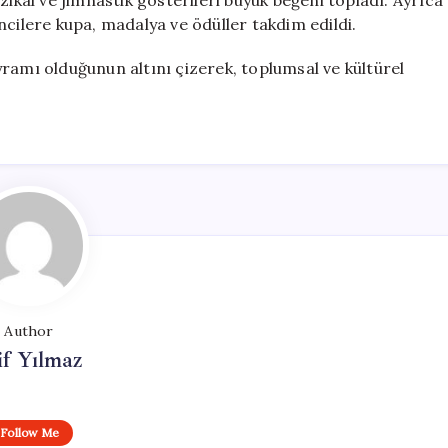
zikal ve jimnastik gösterileri büyük beğeni topladı. Ayrıca
ncilere kupa, madalya ve ödüller takdim edildi.
ramı olduğunun altını çizerek, toplumsal ve kültürel
Author
if Yılmaz
Follow Me