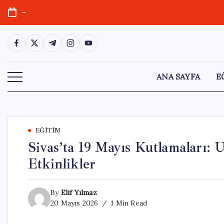
Skip
-
to
content
https://www.facebook.com/
https://twitter.com/
https://t.me/
https://www.instagram.com/
https://youtube.com/
ANA SAYFA
E
EĞITIM
Sivas’ta 19 Mayıs Kutlamaları: 
Etkinlikler
By
Elif Yılmaz
20 Mayıs 2026
1 Min Read