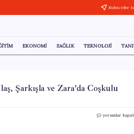
Subscribe t
ĞİTİM
EKONOMİ
SAĞLIK
TEKNOLOJİ
TANI
Ulaş, Şarkışla ve Zara’da Coşkulu
Sivas’ta
yorumlar kapal
19
Mayıs
Kutlamaları: