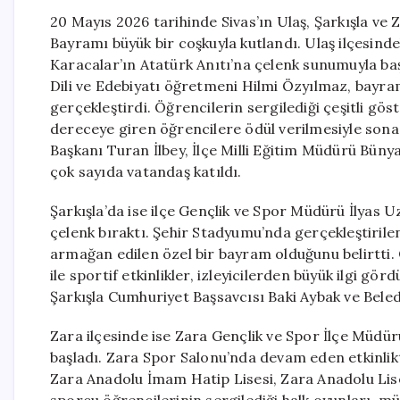
20 Mayıs 2026 tarihinde Sivas’ın Ulaş, Şarkışla ve
Bayramı büyük bir coşkuyla kutlandı. Ulaş ilçesinde
Karacalar’ın Atatürk Anıtı’na çelenk sunumuyla b
Dili ve Edebiyatı öğretmeni Hilmi Özyılmaz, bayr
gerçekleştirdi. Öğrencilerin sergilediği çeşitli g
dereceye giren öğrencilere ödül verilmesiyle so
Başkanı Turan İlbey, İlçe Milli Eğitim Müdürü Bünyam
çok sayıda vatandaş katıldı.
Şarkışla’da ise ilçe Gençlik ve Spor Müdürü İlyas 
çelenk bıraktı. Şehir Stadyumu’nda gerçekleştiri
armağan edilen özel bir bayram olduğunu belirtti.
ile sportif etkinlikler, izleyicilerden büyük ilgi 
Şarkışla Cumhuriyet Başsavcısı Baki Aybak ve Beled
Zara ilçesinde ise Zara Gençlik ve Spor İlçe Müdü
başladı. Zara Spor Salonu’nda devam eden etkinlik
Zara Anadolu İmam Hatip Lisesi, Zara Anadolu Lise