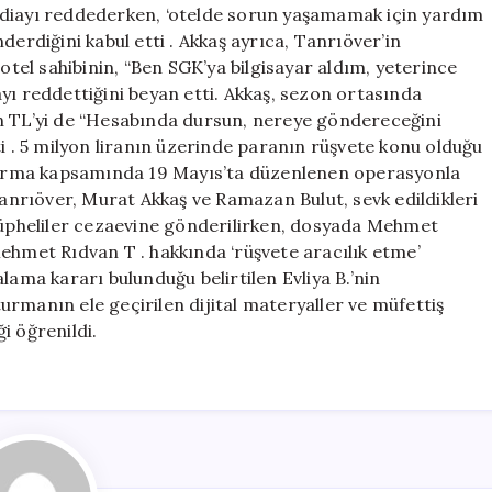
k iddiayı reddederken, ‘otelde sorun yaşamamak için yardım
derdiğini kabul etti . Akkaş ayrıca, Tanrıöver’in
 otel sahibinin, “Ben SGK’ya bilgisayar aldım, yeterince
 reddettiğini beyan etti. Akkaş, sezon ortasında
in TL’yi de “Hesabında dursun, nereye göndereceğini
ti . 5 milyon liranın üzerinde paranın rüşvete konu olduğu
uşturma kapsamında 19 Mayıs’ta düzenlenen operasyonla
nrıöver, Murat Akkaş ve Ramazan Bulut, sevk edildikleri
 Şüpheliler cezaevine gönderilirken, dosyada Mehmet
ehmet Rıdvan T . hakkında ‘rüşvete aracılık etme’
lama kararı bulunduğu belirtilen Evliya B.’nin
rmanın ele geçirilen dijital materyaller ve müfettiş
i öğrenildi.