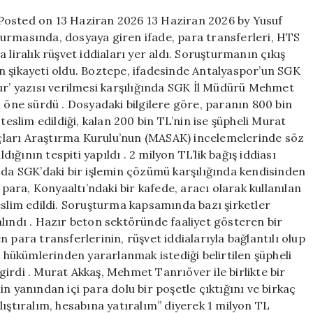
tutuklandı!
Posted on 13 Haziran 2026 13 Haziran 2026 by Yusuf
için
urmasında, dosyaya giren ifade, para transferleri, HTS
 liralık rüşvet iddiaları yer aldı. Soruşturmanın çıkış
n şikayeti oldu. Boztepe, ifadesinde Antalyaspor’un SGK
ur’ yazısı verilmesi karşılığında SGK İl Müdürü Mehmet
i öne sürdü . Dosyadaki bilgilere göre, paranın 800 bin
teslim edildiği, kalan 200 bin TL’nin ise şüpheli Murat
Suçları Araştırma Kurulu’nun (MASAK) incelemelerinde söz
ğının tespiti yapıldı . 2 milyon TL’lik bağış iddiası
 da SGK’daki bir işlemin çözümü karşılığında kendisinden
 para, Konyaaltı’ndaki bir kafede, aracı olarak kullanılan
eslim edildi. Soruşturma kapsamında bazı şirketler
lındı . Hazır beton sektöründe faaliyet gösteren bir
 para transferlerinin, rüşvet iddialarıyla bağlantılı olup
k hükümlerinden yararlanmak istediği belirtilen şüpheli
irdi . Murat Akkaş, Mehmet Tanrıöver ile birlikte bir
’nin yanından içi para dolu bir poşetle çıktığını ve birkaç
lıştıralım, hesabına yatıralım” diyerek 1 milyon TL