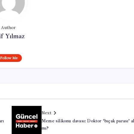
Author
if Yılmaz
Follow Me
Next
arı
Meme silikonu davası: Doktor ‘bıçak parası’ a
mı?