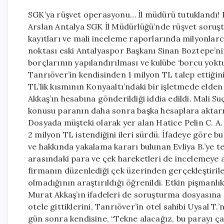
SGK’ya rüşvet operasyonu… İl müdürü tutuklandı! 
Arslan Antalya SGK İl Müdürlüğü’nde rüşvet soruşt
kayıtları ve mali inceleme raporlarında milyonlarca
noktası eski Antalyaspor Başkanı Sinan Boztepe’ni
borçlarının yapılandırılması ve kulübe ‘borcu yokt
Tanrıöver’in kendisinden 1 milyon TL talep ettiğin
TL’lik kısmının Konyaaltı’ndaki bir işletmede elden 
Akkaş’ın hesabına gönderildiği iddia edildi. Mali 
konusu paranın daha sonra başka hesaplara aktarıldı
Dosyada müşteki olarak yer alan Hatice Pelin C. A.
2 milyon TL istendiğini ileri sürdü. İfadeye göre bu
ve hakkında yakalama kararı bulunan Evliya B.’ye t
arasındaki para ve çek hareketleri de incelemeye a
firmanın düzenlediği çek üzerinden gerçekleştirilen
olmadığının araştırıldığı öğrenildi. Etkin pişmanlı
Murat Akkaş’ın ifadeleri de soruşturma dosyasına g
otele gittiklerini, Tanrıöver’in otel sahibi Uysal T.
gün sonra kendisine, “Tekne alacağız, bu parayı ça