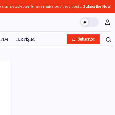
o our newsletter & never miss our best posts.
Subscribe Now!
TIM
İLETİŞİM
Subscribe
SON YAZILAR
Akaryakıtta indirim bekleyene kötü haber:
ÖTV bugün de benzin indirimini yuttu