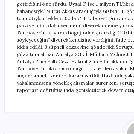
getirdiğini öne sürdü. Uysal T. ise 1 milyon TL’li
bahanesiyle’ Murat Akkaş aracılığıyla 60 bin TL gön
talimatıyla otelden 500 bin TL talep ettiğini ancak
para verdim, daha vermem” diyerek ödeme yapmayı
Tanrıöver’in aracının bagajından çıkardığı 240 b
söyleyeceğim” diyerek kendisine verdiğini ifade et
iddia edildi. 3 şüpheli cezaevine gönderildi Sor
gözaltına alınan Antalya SGK İl Müdürü Mehmet Ta
Antalya 2’nci Sulh Ceza Hakimliği’nce tutuklandı.
Tanrıöver’in akrabası olduğu iddia edilen avukat M
suçundan adli kontrol kararı verildi. Hakkında yaka
yakalanmasına yönelik çalışmalar sürerken, soruştu
raporları doğrultusunda genişletilerek devam ettiğ