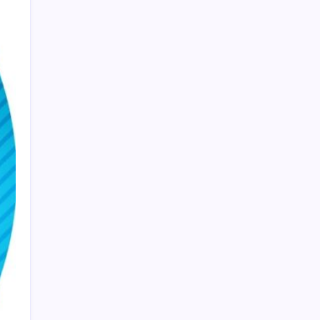
Dev otomotiv fabrikası için şehir inşa
ettiler: Tek başına dünyaya yetiyor
Altının onsunda ibre 5 ay sonra ilk kez
yukarı döndü
12 bin ton portakal kabuğunu kamyon
kasalarıyla toprağa döküp gittiler
20. Yıl Özel iPhone Yepyeni Özellikler ile
Geliyor
OpenAI’dan Araştırmacılara Ücretsiz Yapay
Zeka Desteği
Ankara’da YENİ Parti dönemine doğru:
Ankara’da belediyelerden ilk istifalar geldi
Yeni bir çevre felaketi kapıda: Denizin
dibinde 8 bin 500 gemi unutuldu
Kıbrıs’ta üçlü görüşme
İki aile arasında kavga çıktı: 8 kişi yaralandı,