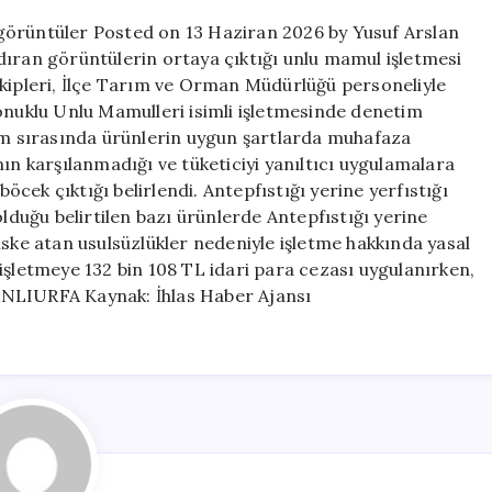
görüntüler
görüntüler Posted on 13 Haziran 2026 by Yusuf Arslan
için
dıran görüntülerin ortaya çıktığı unlu mamul işletmesi
ekipleri, İlçe Tarım ve Orman Müdürlüğü personeliyle
Konuklu Unlu Mamulleri isimli işletmesinde denetim
tim sırasında ürünlerin uygun şartlarda muhafaza
ın karşılanmadığı ve tüketiciyi yanıltıcı uygulamalara
böcek çıktığı belirlendi. Antepfıstığı yerine yerfıstığı
olduğu belirtilen bazı ürünlerde Antepfıstığı yerine
 riske atan usulsüzlükler nedeniyle işletme hakkında yasal
işletmeye 132 bin 108 TL idari para cezası uygulanırken,
 ŞANLIURFA Kaynak: İhlas Haber Ajansı