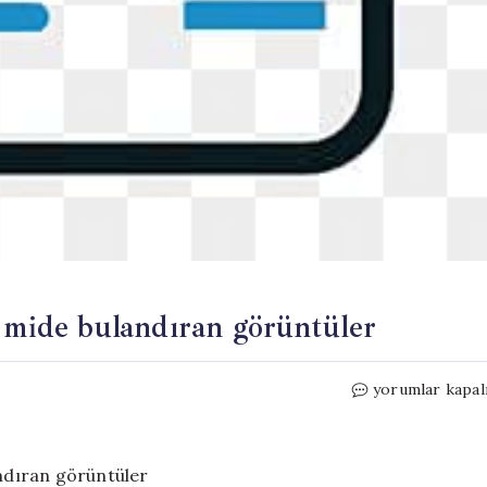
e mide bulandıran görüntüler
Şanlıurfa’da
yorumlar kapal
zabıta
denetiminde
mide
bulandıran