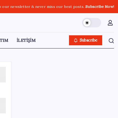
o our newsletter & never miss our best posts.
Subscribe Now!
TIM
İLETİŞİM
Subscribe
SON YAZILAR
2026 AÖL 3. Dönem sınav sonuçları ne
zaman açıklanacak? Açık Öğretim Lisesi