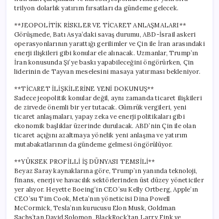
trilyon dolarlık yatırım fırsatları da gündeme gelecek.
**JEOPOLİTİK RİSKLER VE TİCARET ANLAŞMALARI**
Görüşmede, Batı Asya’daki savaş durumu, ABD-İsrail askeri
operasyonlarının yarattığı gerilimler ve Çin ile İran arasındaki
enerji ilişkileri gibi konular ele alınacak. Uzmanlar, Trump’ın
İran konusunda Şi’ye baskı yapabileceğini öngörürken, Çin
liderinin de Tayvan meselesini masaya yatırması bekleniyor.
**TİCARET İLİŞKİLERİNE YENİ DOKUNUŞ**
Sadece jeopolitik konular değil, aynı zamanda ticaret ilişkileri
de zirvede önemli bir yer tutacak. Gümrük vergileri, yeni
ticaret anlaşmaları, yapay zeka ve enerji politikaları gibi
ekonomik başlıklar üzerinde durulacak. ABD’nin Çin ile olan
ticaret açığını azaltmaya yönelik yeni anlaşma ve yatırım
mutabakatlarının da gündeme gelmesi öngörülüyor.
**YÜKSEK PROFİLLİ İŞ DÜNYASI TEMSİLİ**
Beyaz Saray kaynaklarına göre, Trump’ın yanında teknoloji,
finans, enerji ve havacılık sektörlerinden üst düzey yöneticiler
yer alıyor. Heyette Boeing’in CEO’su Kelly Ortberg, Apple’ın
CEO’su Tim Cook, Meta’nın yöneticisi Dina Powell
McCormick, Tesla’nın kurucusu Elon Musk, Goldman
Sachs’tan David Solomon, BlackRock’tan Larry Fink ve