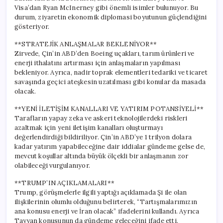
Visa’dan Ryan McInerney gibi önemli isimler bulunuyor. Bu
durum, ziyaretin ekonomik diplomasi boyutunun güçlendiğini
gösteriyor.
**STRATEJİK ANLAŞMALAR BEKLENİYOR**
Zirvede, Çin’in ABD’den Boeing uçakları, tarım ürünleri ve
enerji ithalatını artırması için anlaşmaların yapılması
bekleniyor. Ayrıca, nadir toprak elementleri tedariki ve ticaret
savaşında geçici ateşkesin uzatılması gibi konular da masada
olacak.
**YENİ İLETİŞİM KANALLARI VE YATIRIM POTANSİYELİ**
Tarafların yapay zeka ve askeri teknolojilerdeki riskleri
azaltmak için yeni iletişim kanalları oluşturmayı
değerlendirdiği bildiriliyor. Çin’in ABD’ye 1 trilyon dolara
kadar yatırım yapabileceğine dair iddialar gündeme gelse de,
mevcut koşullar altında büyük ölçekli bir anlaşmanın zor
olabileceği vurgulanıyor.
**TRUMP’IN AÇIKLAMALARI**
Trump, görüşmelerle ilgili yaptığı açıklamada Şi ile olan
ilişkilerinin olumlu olduğunu belirterek, “Tartışmalarımızın
ana konusu enerji ve İran olacak” ifadelerini kullandı. Ayrıca
Tayvan konusunun da gündeme geleceğini ifade etti.