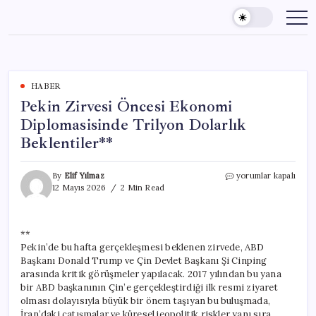
Skip
to
content
HABER
Pekin Zirvesi Öncesi Ekonomi
Diplomasisinde Trilyon Dolarlık
Beklentiler**
Pekin
By
Elif Yılmaz
yorumlar kapalı
Zirvesi
12 Mayıs 2026
2 Min Read
Öncesi
Ekonomi
Diplomasisinde
**
Trilyon
Pekin’de bu hafta gerçekleşmesi beklenen zirvede, ABD
Dolarlık
Beklentiler**
Başkanı Donald Trump ve Çin Devlet Başkanı Şi Cinping
için
arasında kritik görüşmeler yapılacak. 2017 yılından bu yana
bir ABD başkanının Çin’e gerçekleştirdiği ilk resmi ziyaret
olması dolayısıyla büyük bir önem taşıyan bu buluşmada,
İran’daki çatışmalar ve küresel jeopolitik riskler yanı sıra