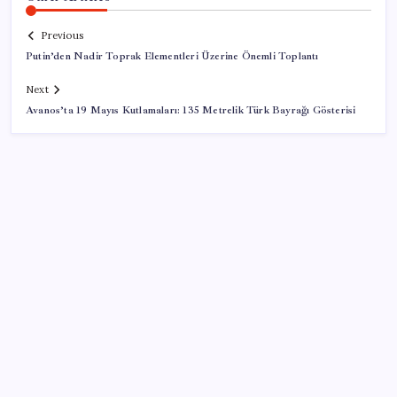
Previous
Putin’den Nadir Toprak Elementleri Üzerine Önemli Toplantı
Next
Avanos’ta 19 Mayıs Kutlamaları: 135 Metrelik Türk Bayrağı Gösterisi
SON YAZILAR
Adalet Bakanlığı ‘projesi’: Hâkim ve savcılar yapay
zekâyla ‘örgüt tahmini’ yapacak!
BDDK’den tasarruf finansman şirketlerine yeni