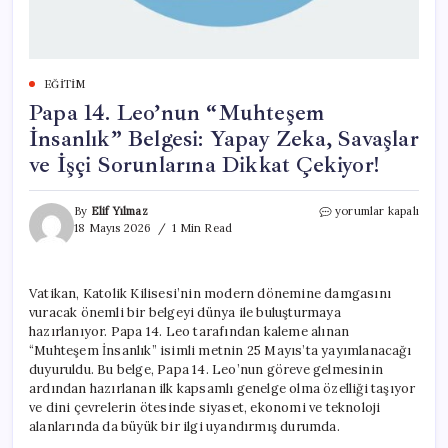
EĞITIM
Papa 14. Leo’nun “Muhteşem
İnsanlık” Belgesi: Yapay Zeka, Savaşlar
ve İşçi Sorunlarına Dikkat Çekiyor!
Papa
By
Elif Yılmaz
yorumlar kapalı
14.
18 Mayıs 2026
1 Min Read
Leo’nun
“Muhteşem
İnsanlık”
Vatikan, Katolik Kilisesi’nin modern dönemine damgasını
Belgesi:
vuracak önemli bir belgeyi dünya ile buluşturmaya
Yapay
Zeka,
hazırlanıyor. Papa 14. Leo tarafından kaleme alınan
Savaşlar
“Muhteşem İnsanlık” isimli metnin 25 Mayıs’ta yayımlanacağı
ve
duyuruldu. Bu belge, Papa 14. Leo’nun göreve gelmesinin
İşçi
ardından hazırlanan ilk kapsamlı genelge olma özelliği taşıyor
Sorunlarına
ve dini çevrelerin ötesinde siyaset, ekonomi ve teknoloji
Dikkat
alanlarında da büyük bir ilgi uyandırmış durumda.
Çekiyor!
için