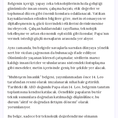
Belgenin içeriği, yapay zeka teknolojilerinin hızla geliştiği
günümüzde insan onuru, çalışma hayatı, etik değerler ve
toplumsal düzen gibi önemli konulara odaklanacak. Vatikan
kaynaklarından edinilen bilgilere göre, metin otomasyon ve
dijitalleşmenin iş gücü üzerindeki etkilerini derinlemesine
inceleyecek. Çalışan haklarındaki zayıflama, teknolojik
tekelleşme ve artan ekonomik eşitsizlik gibi konular, Papa’nın
vermek istediği güçlü mesajların arasında yer alıyor.
Aynı zamanda, bu belgede savaşlarla sarsılan dünyaya yönelik
sert bir vicdan çağrısının da bulunacağı ifade ediliyor.
Günümüzde yaşanan küresel çatışmalar, sivillerin maruz
kaldığı insani krizler ve uluslararası sistemdeki kutuplaşma
gibi meseleler, metin içerisinde geniş bir şekilde yer alacak.
“Muhteşem İnsanlık” belgesi, yayımlanmadan önce 14. Leo
tarafından resmi olarak imzalanarak nihai hale getirildi.
Tarihteki ilk ABD doğumlu Papa olan 14. Leo, belgenin tanıtım
toplantısına kendisi katılacak. Genellikle papaların bu tür
teknik sunumlara doğrudan katılmadığı düşünülünce, bu
durum “aktif ve doğrudan iletişim dönemi” olarak
yorumlanıyor.
Bu belge, sadece bir teknolojik değerlendirme olmanın