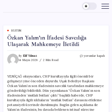
Skip
to
content
EĞITIM
Özkan Yalım’ın İfadesi Savcılığa
Ulaşarak Mahkemeye İletildi
Özkan
By
Elif Yılmaz
yorumlar kapalı
Yalım’ın
14 Mayıs 2026
2 Min Read
İfadesi
Savcılığa
Ulaşarak
YENİÇAĞ okuyucuları, CHP kurultayıyla ilgili önemli bir
Mahkemeye
gelişmeyi yine önceden duyurdu. Uşak Belediye Başkanı
İletildi
için
Özkan Yalım’ın son ifadesinin savcılık tarafından mahkemeye
gönderildiği bildirildi. Dün yayımlanan “Özkan Yalım’ın son
ifadesinden ‘mutlak butlan’ çıktı” başlıklı haberde, CHP
kurultayıyla ilgili iddiaların “mutlak butlan” davasını etkileme
potansiyeli üzerinde durulmuştu. Bugün gelen açıklama ile
Yalım’ın ifadesinin, bu davada beklenen istinaf sürecine