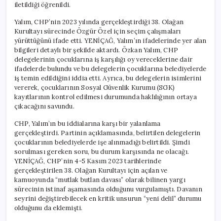
iletildiği öğrenildi.
Yalım, CHP’nin 2023 yılında gerçekleştirdiği 38. Olağan
Kurultayı sürecinde Özgür Özel için seçim çalışmaları
yürüttüğünü ifade etti. YENİÇAĞ, Yalım’ın ifadelerinde yer alan
bilgileri detaylı bir şekilde aktardı. Özkan Yalım, CHP
delegelerinin çocuklarına iş karşılığı oy vereceklerine dair
ifadelerde bulundu ve bu delegelerin çocuklarına belediyelerde
iş temin edildiğini iddia etti. Ayrıca, bu delegelerin isimlerini
vererek, çocuklarının Sosyal Güvenlik Kurumu (SGK)
kayıtlarının kontrol edilmesi durumunda haklılığının ortaya
çıkacağını savundu.
CHP, Yalım’ın bu iddialarına karşı bir yalanlama
gerçekleştirdi. Partinin açıklamasında, belirtilen delegelerin
çocuklarının belediyelerde işe alınmadığı belirtildi. Şimdi
sorulması gereken soru, bu durum karşısında ne olacağı.
YENİÇAĞ, CHP’nin 4-5 Kasım 2023 tarihlerinde
gerçekleştirilen 38. Olağan Kurultayı için açılan ve
kamuoyunda “mutlak butlan davası” olarak bilinen yargı
sürecinin istinaf aşamasında olduğunu vurgulamıştı. Davanın
seyrini değiştirebilecek en kritik unsurun “yeni delil” durumu
olduğunu da eklemişti.