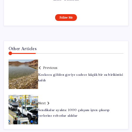
Follow Me
Other Articles
Previous
Koskoca gölden geriye sadece küçük bir su birikintisi
kaldı
Next
Sendikalar ayakta: 1000 çalışanı işten çıkarıp
yerlerine robotlar aldılar