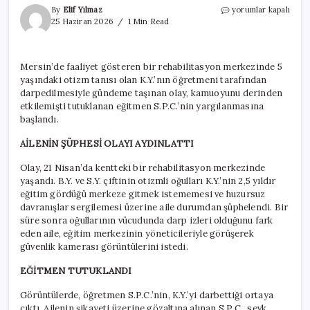
Otizimli
By
Elif Yılmaz
yorumlar kapalı
öğrencisine
25 Haziran 2026
1 Min Read
şiddet
uygulamıştı:
Türkiye’yi
Mersin’de faaliyet gösteren bir rehabilitasyon merkezinde 5
sarsan
yaşındaki otizm tanısı olan K.Y.’nın öğretmeni tarafından
olayda
yeni
darpedilmesiyle gündeme taşınan olay, kamuoyunu derinden
gelişme!
etkilemişti tutuklanan eğitmen S.P.C.’nin yargılanmasına
için
başlandı.
AİLENİN ŞÜPHESİ OLAYI AYDINLATTI
Olay, 21 Nisan’da kentteki bir rehabilitasyon merkezinde
yaşandı. B.Y. ve S.Y. çiftinin otizmli oğulları K.Y.’nin 2,5 yıldır
eğitim gördüğü merkeze gitmek istememesi ve huzursuz
davranışlar sergilemesi üzerine aile durumdan şüphelendi. Bir
süre sonra oğullarının vücudunda darp izleri olduğunu fark
eden aile, eğitim merkezinin yöneticileriyle görüşerek
güvenlik kamerası görüntülerini istedi.
EĞİTMEN TUTUKLANDI
Görüntülerde, öğretmen S.P.C.’nin, K.Y.’yi darbettiği ortaya
çıktı. Ailenin şikayeti üzerine gözaltına alınan S.P.C., sevk