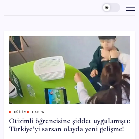
Skip
to
content
EĞITIM
HABER
Otizimli öğrencisine şiddet uygulamıştı:
Türkiye’yi sarsan olayda yeni gelişme!