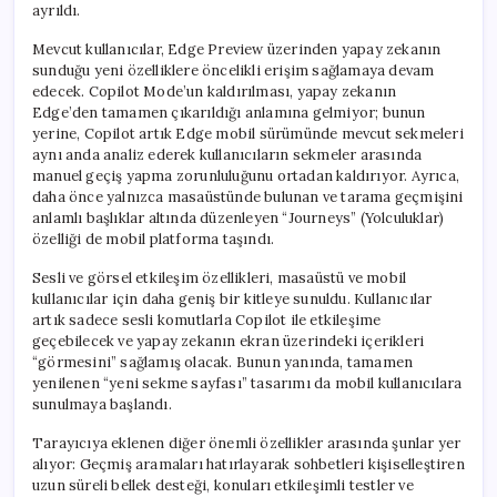
ayrıldı.
Mevcut kullanıcılar, Edge Preview üzerinden yapay zekanın
sunduğu yeni özelliklere öncelikli erişim sağlamaya devam
edecek. Copilot Mode’un kaldırılması, yapay zekanın
Edge’den tamamen çıkarıldığı anlamına gelmiyor; bunun
yerine, Copilot artık Edge mobil sürümünde mevcut sekmeleri
aynı anda analiz ederek kullanıcıların sekmeler arasında
manuel geçiş yapma zorunluluğunu ortadan kaldırıyor. Ayrıca,
daha önce yalnızca masaüstünde bulunan ve tarama geçmişini
anlamlı başlıklar altında düzenleyen “Journeys” (Yolculuklar)
özelliği de mobil platforma taşındı.
Sesli ve görsel etkileşim özellikleri, masaüstü ve mobil
kullanıcılar için daha geniş bir kitleye sunuldu. Kullanıcılar
artık sadece sesli komutlarla Copilot ile etkileşime
geçebilecek ve yapay zekanın ekran üzerindeki içerikleri
“görmesini” sağlamış olacak. Bunun yanında, tamamen
yenilenen “yeni sekme sayfası” tasarımı da mobil kullanıcılara
sunulmaya başlandı.
Tarayıcıya eklenen diğer önemli özellikler arasında şunlar yer
alıyor: Geçmiş aramaları hatırlayarak sohbetleri kişiselleştiren
uzun süreli bellek desteği, konuları etkileşimli testler ve