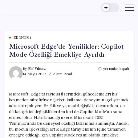
Skip
to
content
EKONOMI
Microsoft Edge’de Yenilikler: Copilot
Mode Özelliği Emekliye Ayrıldı
Microsoft
By
Elif Yılmaz
yorumlar kapalı
Edge’de
14 Mayıs 2026
2 Min Read
Yenilikler:
Copilot
Mode
Microsoft, Edge tarayıcısı üzerindeki güncellemeleri hız
Özelliği
kesmeden sürdürüyor. Şirket, kullanıcı deneyimini geliştirmek
Emekliye
Ayrıldı
adına birçok yeni özellik ve yapısal değişiklik duyururken, en
için
dikkat çekici değişikliklerden biri de Copilot Mode’un sona
ermesi oldu. Hatırlanacağı üzere, Microsoft 2025
Temmuz’unda bu deneysel özelliği kullanıma sunmuştu. Ancak,
bu modun işlevselliği artık Edge tarayıcısının içine tamamen
entegre edildiği için Copilot Mode resmi olarak emekliye