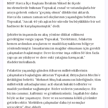
MHP Havza İlçe Başkanı İbrahim Yüksel ile ilçede
incelemelerde bulunan Topsakal, esnaf ve vatandaşlarla bir
araya gelerek onlara “geçmiş olsun” dileklerini aktardı.
Havza’da zaman zaman sel olaylarının yaşandığını belirten
Topsakal, “Ancak 40 yılı aşkın bir süredir bu büyüklükte bir sel
hadisesi ile karşılaşmamıştık.” dedi.
Şehirlerin inşasında su akış yönüne dikkat edilmesi
gerektiğine vurgu yapan Topsakal, “Devletimiz, felaketin
hemen ardından araçlarını ve maddi kaynaklarını bölgeye
yönlendirmiştir. İnsanlarımızın mağdur olmaması için gerekli
çalışmaları başlatmıştır. Dere üzerine inşa edilen 50’den fazla
yapı şu an yıkılıyor ve dere eski yatağına kavuşacak.”
ifadelerini kullandı.
Felaketin yaşandığı günden itibaren milletvekillerinin
çalışmalara başladığını aktaran Topsakal, ihtiyaçların Meclis’e
iletildiğini belirtti. “Mehmet Muş bakanımızın liderliğinde, tüm
milletvekili arkadaşlarımız acil olarak hukuki tedbirler ve
maddi yardımlar sağlamıştır. Bizler sizlerin yanındayız. Siz
bizim canımız, kalbimiz ve gönlümüzsünüz. İnşallah bir daha
böyle acılar yaşamayız. Dere ve su sorununa köklü çözümler
getirilecektir. Yürütülen çalışmalar daha iyi sonuçlar
verecektir.” diye ekledi.