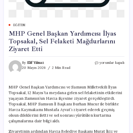
EĞITIM
MHP Genel Başkan Yardımcısı İlyas
Topsakal, Sel Felaketi Mağdurlarını
Ziyaret Etti
MHP
By
Elif Yılmaz
yorumlar kapalı
Genel
20 Mayıs 2026
2 Min Read
Başkan
Yardımcısı
İlyas
MHP Genel Başkan Yardımcısı ve Samsun Milletvekili İlyas
Topsakal,
Topsakal, 12 Mayıs’ta meydana gelen sel felaketinin etkilerini
Sel
Felaketi
yaşayan Samsun’un Havza ilçesine ziyaret gerçekleştirdi.
Mağdurlarını
Topsakal, MHP Samsun İl Başkanı Burhan Mucur ile birlikte
Ziyaret
Havza Kaymakamı Mustafa Ayvat’ı ziyaret ederek geçmiş
Etti
olsun dileklerini iletti ve sel sonrası yürütülen kurtarma
için
çalışmalarına dair bilgi aldı.
Ziyaretinin ardından Havza Belediye Başkanı Murat İkiz ve