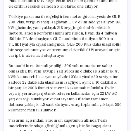
Plus, markanın SUV segmentindeki en erişilebilir tamamen
elektrikli seçeneklerinden biri olarak öne çıkıyor.
Türkiye pazarına özel geliştirilen motor gücü sayesinde GLB
200 Plus, vergi avantajı sağlayan ÖTV diliminde yer alıyor. 160
kW gücünde, yani yaklaşık 218 beygir gücündeki elektrik
motoru, aracın performansını artırırken, fiyatı da 4 milyon
150 bin TL’den başlıyor. GLC modelinin 6 milyon 900 bin
TL’lik fiyatıyla kıyaslandığında, GLB 200 Plus daha ulaşılabilir
bir seçenek sunuyor ve premium elektrikli SUV arayanlar için
cazip bir alternatif oluşturuyor.
Bu modelin en önemli yeniliği, 800 volt mimarisine sahip
olmasıdır. Bu yeni altyapı, şarj süresini oldukça kısaltarak, 85
kWh kapasiteli bataryanın yüzde 10’dan yüzde 80 seviyesine
sadece 22 dakikada ulaşmasını sağlıyor. Ayrıca, 10 dakikalık
bir şarj ile 260 kilometre menzil kazanmak mümkün. Evde
veya iş yerinde şarj etmek isteyen kullanıcılar için 22 kW AC
şarj desteği sunuluyor ve bataryanın sıfırdan tamamen
dolması yaklaşık 4.5 saat sürüyor. Araç, toplamda yaklaşık 590
kilometre menzil sunuyor.
Tasarım açısından, aracın ön kaputunun altında Tesla
modellerinde sıkça gördüğümüz geniş bir ön bagaj alanı