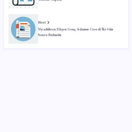
Next
Viyadükten Düşen Genç Adamın Cesedi İki Gün
Sonra Bulundu
SON YAZILAR
Adalet Bakanlığı ‘projesi’: Hâkim ve savcılar yapay
zekâyla ‘örgüt tahmini’ yapacak!