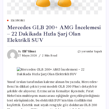
EKONOMI
Mercedes GLB 200+ AMG İncelemesi
– 22 Dakikada Hızla Şarj Olan
Elektrikli SUV
Mercedes
By
Elif Yılmaz
yorumlar kapalı
GLB
27 Mayıs 2026
2 Min Read
200+
AMG
İncelemesi
–
22
Dakikada
Yusuf Arslan tarafından kaleme alınan bu yazıda, Mercedes-
Hızla
Benz’in dikkat çekici yeni modeli GLB 200 Plus’ı detaylı bir
Şarj
şekilde ele alıyoruz. Erzincan’ın Kemaliye ilçesinde, Fırat
Olan
Nehri’nin muhteşem manzarası eşliğinde gerçekleştirdiğimiz
Elektrikli
test sürüşümüzde, bu elektrikli SUV’nin tüm özelliklerini
SUV
keşfettik. Estetik mat siyah rengiyle göz dolduran GLB 200
için