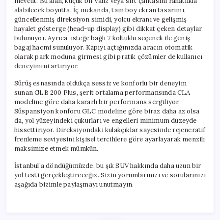
mevcut. Bu alan, küçük bir valiz veya sırt çantasını rahatlıkla
alabilecek boyutta. İç mekanda, tam boy ekran tasarımı,
güncellenmiş direksiyon simidi, yolcu ekranı ve gelişmiş
hayalet gösterge (head-up display) gibi dikkat çeken detaylar
bulunuyor. Ayrıca, isteğe bağlı 7 koltuklu seçenek ile geniş
bagaj hacmi sunuluyor. Kapıyı açtığınızda aracın otomatik
olarak park moduna girmesi gibi pratik çözümler de kullanıcı
deneyimini artırıyor.
Sürüş esnasında oldukça sessiz ve konforlu bir deneyim
sunan GLB 200 Plus, şerit ortalama performansında CLA
modeline göre daha kararlı bir performans sergiliyor.
Süspansiyon konforu GLC modeline göre biraz daha az olsa
da, yol yüzeyindeki çukurları ve engelleri minimum düzeyde
hissettiriyor. Direksiyondaki kulakçıklar sayesinde rejeneratif
frenleme seviyesini kişisel tercihlere göre ayarlayarak menzili
maksimize etmek mümkün.
İstanbul’a döndüğümüzde, bu şık SUV hakkında daha uzun bir
yol testi gerçekleştireceğiz. Sizin yorumlarınızı ve sorularınızı
aşağıda bizimle paylaşmayı unutmayın.