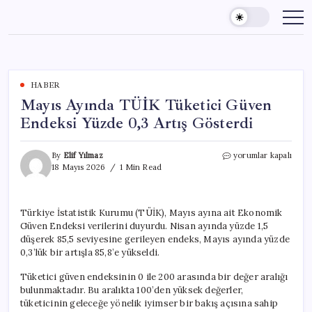
Skip
to
content
HABER
Mayıs Ayında TÜİK Tüketici Güven
Endeksi Yüzde 0,3 Artış Gösterdi
Mayıs
By
Elif Yılmaz
yorumlar kapalı
Ayında
18 Mayıs 2026
1 Min Read
TÜİK
Tüketici
Güven
Türkiye İstatistik Kurumu (TÜİK), Mayıs ayına ait Ekonomik
Endeksi
Güven Endeksi verilerini duyurdu. Nisan ayında yüzde 1,5
Yüzde
0,3
düşerek 85,5 seviyesine gerileyen endeks, Mayıs ayında yüzde
Artış
0,3’lük bir artışla 85,8’e yükseldi.
Gösterdi
için
Tüketici güven endeksinin 0 ile 200 arasında bir değer aralığı
bulunmaktadır. Bu aralıkta 100’den yüksek değerler,
tüketicinin geleceğe yönelik iyimser bir bakış açısına sahip