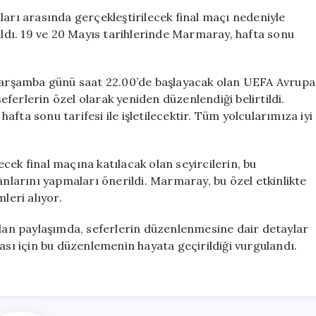
Ligi
ları arasında gerçekleştirilecek final maçı nedeniyle
Finali
dı. 19 ve 20 Mayıs tarihlerinde Marmaray, hafta sonu
İçin
Özel
Düzenleme
arşamba günü saat 22.00’de başlayacak olan UEFA Avrupa
için
seferlerin özel olarak yeniden düzenlendiği belirtildi.
fta sonu tarifesi ile işletilecektir. Tüm yolcularımıza iyi
cek final maçına katılacak olan seyircilerin, bu
larını yapmaları önerildi. Marmaray, bu özel etkinlikte
leri alıyor.
an paylaşımda, seferlerin düzenlenmesine dair detaylar
ası için bu düzenlemenin hayata geçirildiği vurgulandı.