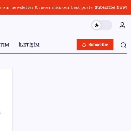
o our newsletter & never miss our best posts.
Subscribe Now!
TIM
İLETİŞİM
Subscribe
SON YAZILAR
ı
Adalet Bakanlığı ‘projesi’: Hâkim ve savcılar
yapay zekâyla ‘örgüt tahmini’ yapacak!