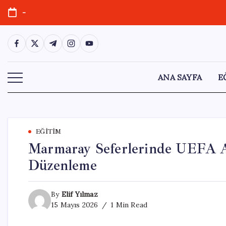
Skip
-
to
content
https://www.facebook.com/
https://twitter.com/
https://t.me/
https://www.instagram.com/
https://youtube.com/
ANA SAYFA
E
EĞITIM
Marmaray Seferlerinde UEFA Av
Düzenleme
By
Elif Yılmaz
15 Mayıs 2026
1 Min Read