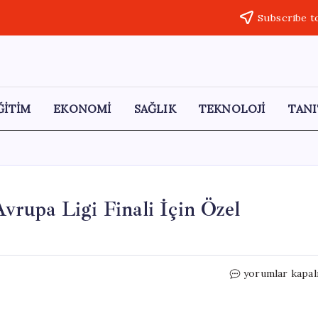
Subscribe t
ĞİTİM
EKONOMİ
SAĞLIK
TEKNOLOJİ
TANI
rupa Ligi Finali İçin Özel
Marmaray
yorumlar kapal
Seferlerinde
UEFA
Avrupa