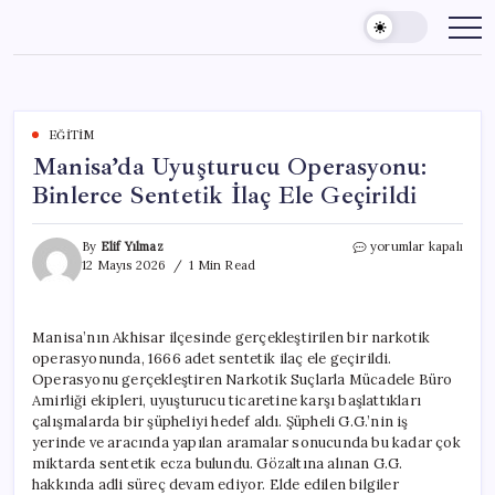
Skip
to
content
EĞITIM
Manisa’da Uyuşturucu Operasyonu:
Binlerce Sentetik İlaç Ele Geçirildi
Manisa’da
By
Elif Yılmaz
yorumlar kapalı
Uyuşturucu
12 Mayıs 2026
1 Min Read
Operasyonu:
Binlerce
Sentetik
Manisa’nın Akhisar ilçesinde gerçekleştirilen bir narkotik
İlaç
operasyonunda, 1666 adet sentetik ilaç ele geçirildi.
Ele
Geçirildi
Operasyonu gerçekleştiren Narkotik Suçlarla Mücadele Büro
için
Amirliği ekipleri, uyuşturucu ticaretine karşı başlattıkları
çalışmalarda bir şüpheliyi hedef aldı. Şüpheli G.G.’nin iş
yerinde ve aracında yapılan aramalar sonucunda bu kadar çok
miktarda sentetik ecza bulundu. Gözaltına alınan G.G.
hakkında adli süreç devam ediyor. Elde edilen bilgiler