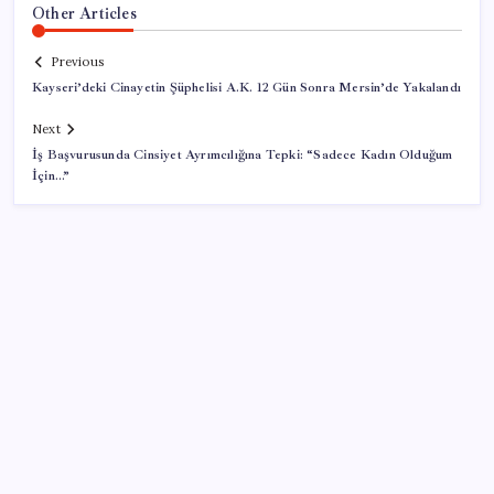
Other Articles
Previous
Kayseri’deki Cinayetin Şüphelisi A.K. 12 Gün Sonra Mersin’de Yakalandı
Next
İş Başvurusunda Cinsiyet Ayrımcılığına Tepki: “Sadece Kadın Olduğum
İçin…”
SON YAZILAR
2026 AÖL 3. Dönem sınav sonuçları ne zaman