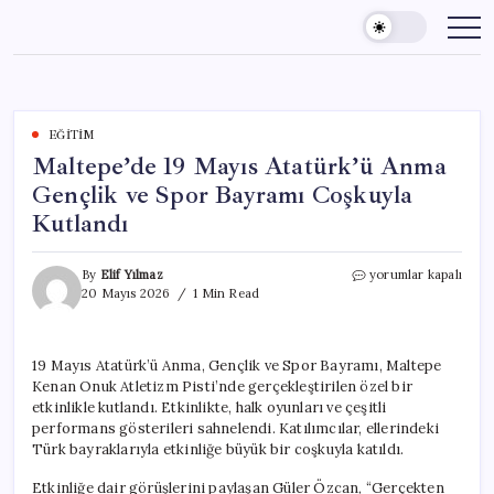
Skip
to
content
EĞITIM
Maltepe’de 19 Mayıs Atatürk’ü Anma
Gençlik ve Spor Bayramı Coşkuyla
Kutlandı
Maltepe’de
By
Elif Yılmaz
yorumlar kapalı
19
20 Mayıs 2026
1 Min Read
Mayıs
Atatürk’ü
Anma
19 Mayıs Atatürk’ü Anma, Gençlik ve Spor Bayramı, Maltepe
Gençlik
Kenan Onuk Atletizm Pisti’nde gerçekleştirilen özel bir
ve
Spor
etkinlikle kutlandı. Etkinlikte, halk oyunları ve çeşitli
Bayramı
performans gösterileri sahnelendi. Katılımcılar, ellerindeki
Coşkuyla
Türk bayraklarıyla etkinliğe büyük bir coşkuyla katıldı.
Kutlandı
için
Etkinliğe dair görüşlerini paylaşan Güler Özcan, “Gerçekten