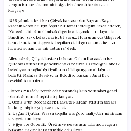
Karıştı
zengin bir menü sunarak bölgedeki önemli bir ihtiyacı
için
karşılıyor.
1999 yılından beri kızı Çölyak hastası olan Bayram Kaya,
kafenin kendileri için “eşsiz bir nimet” olduğunu ifade ederek,
“Önceden bir ürünü bulsak diğerine ulaşmak zor oluyordu.
Şimdi her şeye kolayca erişebiliyoruz. Hem ürün çeşitliliği çok
hem de mekanın hijyenik koşulları oldukça tatmin edici. Bu
hizmeti sunanlara minnettarız.” dedi.
Ailesinde üç Çölyak hastası bulunan Orhan Kocaaslan ise
glutensiz ürünlerin genellikle yüksek fiyatla satıldığını, ancak
belediyenin sağladığı fiyatların oldukça uygun olduğunu
belirtti. Malatya Büyükşehir Belediye Başkanı Sami Er’e
teşekkürlerini iletti.
Glutensiz Kafe’yi tercih eden vatandaşların yorumları genel
olarak dört ana başlıkta toplanıyor:
1. Geniş Ürün Seçenekleri: Kahvaltılıklardan atıştırmalıklara
kadar geniş bir yelpaze mevcut.
2. Uygun Fiyatlar: Piyasa koşullarına göre maliyetler minimum
seviyede tutuluyor.
3. Hijyen ve Güvenlik: Üretim ve servis aşamalarında çapraz
bulaşma riskine karşı titizlikle çalışılıyor.