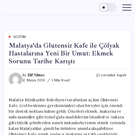
Skip
to
content
EĞITIM
Malatya’da Glutensiz Kafe ile Çölyak
Hastalarına Yeni Bir Umut: Ekmek
Sorunu Tarihe Karıştı
Malatya’da
By
Elif Yılmaz
yorumlar kapalı
Glutensiz
12 Mayıs 2026
1 Min Read
Kafe
ile
Çölyak
Malatya Büyükşehir Belediyesi tarafından açılan Glutensiz
Hastalarına
Kafe, özel beslenme gereksinimleri olan bireyler için önemli
Yeni
Bir
bir destek noktası haline geldi. Önceleri ekmek, makarna ve
Umut:
unlu mamuller gibi temel gıda maddelerini İstanbul ve Ankara
Ekmek
gibi büyük şehirlerden sınırlı imkanlarla temin etmek zorunda
Sorunu
kalan Malatyalılar, şimdi bu ürünlere anında ulaşabiliyor.
Tarihe
Glutensiz Kafe, simit, poğaça, makarna ve tatlı çeşitleriyle