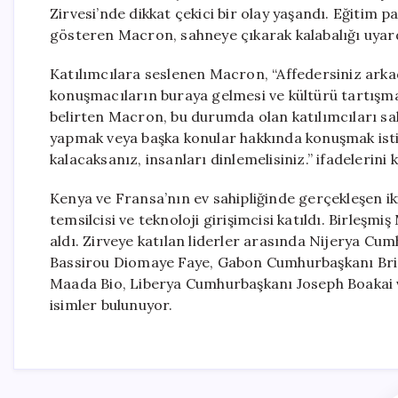
Zirvesi’nde dikkat çekici bir olay yaşandı. Eğitim p
gösteren Macron, sahneye çıkarak kalabalığı uyar
Katılımcılara seslenen Macron, “Affedersiniz arkad
konuşmacıların buraya gelmesi ve kültürü tartışması
belirten Macron, bu durumda olan katılımcıları sal
yapmak veya başka konular hakkında konuşmak isti
kalacaksanız, insanları dinlemelisiniz.” ifadelerini k
Kenya ve Fransa’nın ev sahipliğinde gerçekleşen iki 
temsilcisi ve teknoloji girişimcisi katıldı. Birleşm
aldı. Zirveye katılan liderler arasında Nijerya 
Bassirou Diomaye Faye, Gabon Cumhurbaşkanı Bri
Maada Bio, Liberya Cumhurbaşkanı Joseph Boakai ve
isimler bulunuyor.