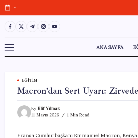
Skip
-
to
content
https://www.facebook.com/
https://twitter.com/
https://t.me/
https://www.instagram.com/
https://youtube.com/
ANA SAYFA
E
EĞITIM
Macron’dan Sert Uyarı: Zirved
By
Elif Yılmaz
11 Mayıs 2026
1 Min Read
Fransa Cumhurbaşkanı Emmanuel Macron, Kenya’nın