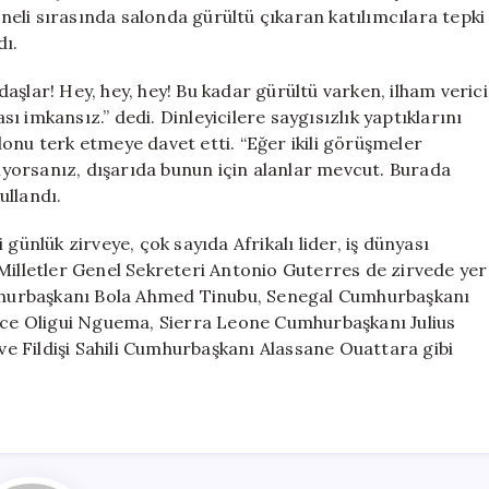
Son!
aneli sırasında salonda gürültü çıkaran katılımcılara tepki
için
dı.
aşlar! Hey, hey, hey! Bu kadar gürültü varken, ilham verici
 imkansız.” dedi. Dinleyicilere saygısızlık yaptıklarını
onu terk etmeye davet etti. “Eğer ikili görüşmeler
yorsanız, dışarıda bunun için alanlar mevcut. Burada
ullandı.
günlük zirveye, çok sayıda Afrikalı lider, iş dünyası
iş Milletler Genel Sekreteri Antonio Guterres de zirvede yer
Cumhurbaşkanı Bola Ahmed Tinubu, Senegal Cumhurbaşkanı
ce Oligui Nguema, Sierra Leone Cumhurbaşkanı Julius
 Fildişi Sahili Cumhurbaşkanı Alassane Ouattara gibi