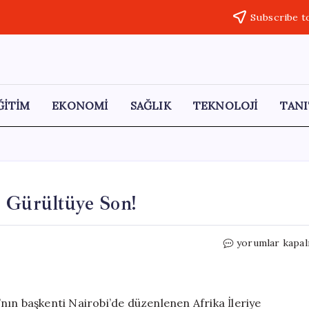
Subscribe t
ĞİTİM
EKONOMİ
SAĞLIK
TEKNOLOJİ
TANI
e Gürültüye Son!
Macron’dan
yorumlar kapal
Sert
Uyarı:
Zirvede
Gürültüye
 başkenti Nairobi’de düzenlenen Afrika İleriye