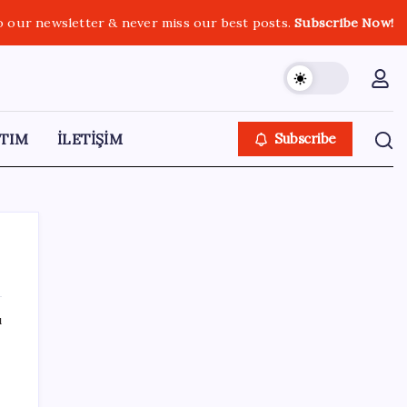
o our newsletter & never miss our best posts.
Subscribe Now!
TIM
İLETİŞİM
Subscribe
ı
SON YAZILAR
Akaryakıtta indirim bekleyene kötü haber:
ÖTV bugün de benzin indirimini yuttu