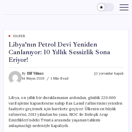
Skip
to
content
HABER
Libya’nın Petrol Devi Yeniden
Canlanıyor: 10 Yıllık Sessizlik Sona
Eriyor!
Libya’nın
By
Elif Yılmaz
yorumlar kapalı
Petrol
14 Mayıs 2026
1 Min Read
Devi
Yeniden
Canlanıyor:
Libya, on yıllık bir duraklamanın ardından, günlük 220.000
10
varil işleme kapasitesine sahip Ras Lanuf rafinerisini yeniden
Yıllık
Sessizlik
faaliyete geçirmek için harekete geçiyor. Ülkenin en büyük
Sona
rafinerisi, 2013 yılından bu yana, NOC ile Birleşik Arap
Eriyor!
Emirlikleri’ndeki Trusta arasında yaşanan tahkim
için
anlaşmazlığı nedeniyle kapalıydı.