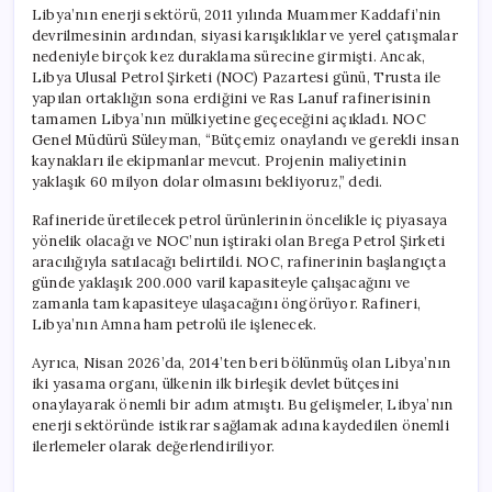
Libya’nın enerji sektörü, 2011 yılında Muammer Kaddafi’nin
devrilmesinin ardından, siyasi karışıklıklar ve yerel çatışmalar
nedeniyle birçok kez duraklama sürecine girmişti. Ancak,
Libya Ulusal Petrol Şirketi (NOC) Pazartesi günü, Trusta ile
yapılan ortaklığın sona erdiğini ve Ras Lanuf rafinerisinin
tamamen Libya’nın mülkiyetine geçeceğini açıkladı. NOC
Genel Müdürü Süleyman, “Bütçemiz onaylandı ve gerekli insan
kaynakları ile ekipmanlar mevcut. Projenin maliyetinin
yaklaşık 60 milyon dolar olmasını bekliyoruz,” dedi.
Rafineride üretilecek petrol ürünlerinin öncelikle iç piyasaya
yönelik olacağı ve NOC’nun iştiraki olan Brega Petrol Şirketi
aracılığıyla satılacağı belirtildi. NOC, rafinerinin başlangıçta
günde yaklaşık 200.000 varil kapasiteyle çalışacağını ve
zamanla tam kapasiteye ulaşacağını öngörüyor. Rafineri,
Libya’nın Amna ham petrolü ile işlenecek.
Ayrıca, Nisan 2026’da, 2014’ten beri bölünmüş olan Libya’nın
iki yasama organı, ülkenin ilk birleşik devlet bütçesini
onaylayarak önemli bir adım atmıştı. Bu gelişmeler, Libya’nın
enerji sektöründe istikrar sağlamak adına kaydedilen önemli
ilerlemeler olarak değerlendiriliyor.