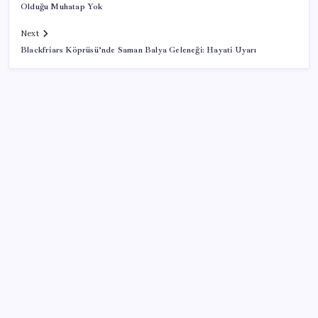
Olduğu Muhatap Yok
Next
Blackfriars Köprüsü’nde Saman Balya Geleneği: Hayati Uyarı
SON YAZILAR
Adalet Bakanlığı ‘projesi’: Hâkim ve savcılar yapay
zekâyla ‘örgüt tahmini’ yapacak!
BDDK’den tasarruf finansman şirketlerine yeni
düzenleme
İYİ Parti’den ‘çerçeve yasa’ hamlesi: Komisyon’dan