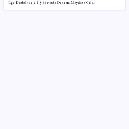
Ege Denizi’nde 4,2 Şiddetinde Deprem Meydana Geldi
SON YAZILAR
Adalet Bakanlığı ‘projesi’: Hâkim ve savcılar yapay
zekâyla ‘örgüt tahmini’ yapacak!
BDDK’den tasarruf finansman şirketlerine yeni
düzenleme
İYİ Parti’den ‘çerçeve yasa’ hamlesi: Komisyon’dan
canlı yayın açtı
CHP Mut ve Silifke İlçe Başkanlıklarında toplu istifa: