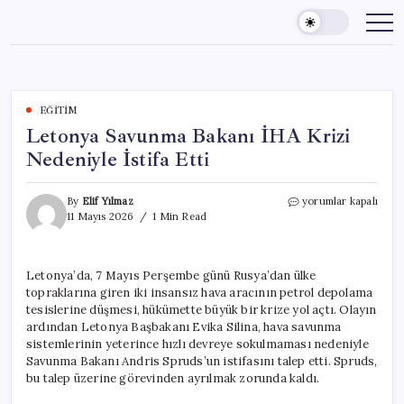
Skip
to
content
EĞITIM
Letonya Savunma Bakanı İHA Krizi
Nedeniyle İstifa Etti
Letonya
By
Elif Yılmaz
yorumlar kapalı
Savunma
11 Mayıs 2026
1 Min Read
Bakanı
İHA
Krizi
Letonya’da, 7 Mayıs Perşembe günü Rusya’dan ülke
Nedeniyle
topraklarına giren iki insansız hava aracının petrol depolama
İstifa
Etti
tesislerine düşmesi, hükümette büyük bir krize yol açtı. Olayın
için
ardından Letonya Başbakanı Evika Silina, hava savunma
sistemlerinin yeterince hızlı devreye sokulmaması nedeniyle
Savunma Bakanı Andris Spruds’un istifasını talep etti. Spruds,
bu talep üzerine görevinden ayrılmak zorunda kaldı.