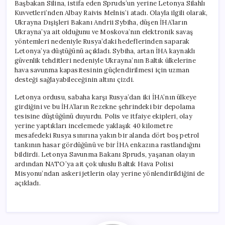
Başbakan Silina, istifa eden Spruds’un yerine Letonya Silahlı
Kuvvetleri’nden Albay Raivis Melnis’i atadı. Olayla ilgili olarak,
Ukrayna Dışişleri Bakanı Andrii Sybiha, düşen İHA’ların
Ukrayna’ya ait olduğunu ve Moskova’nın elektronik savaş
yöntemleri nedeniyle Rusya’daki hedeflerinden saparak
Letonya’ya düştüğünü açıkladı. Sybiha, artan İHA kaynaklı
güvenlik tehditleri nedeniyle Ukrayna’nın Baltık ülkelerine
hava savunma kapasitesinin güçlendirilmesi için uzman
desteği sağlayabileceğinin altını çizdi.
Letonya ordusu, sabaha karşı Rusya’dan iki İHA’nın ülkeye
girdiğini ve bu İHA’ların Rezekne şehrindeki bir depolama
tesisine düştüğünü duyurdu. Polis ve itfaiye ekipleri, olay
yerine yaptıkları incelemede yaklaşık 40 kilometre
mesafedeki Rusya sınırına yakın bir alanda dört boş petrol
tankının hasar gördüğünü ve bir İHA enkazına rastlandığını
bildirdi. Letonya Savunma Bakanı Spruds, yaşanan olayın
ardından NATO’ya ait çok uluslu Baltık Hava Polisi
Misyonu’ndan askeri jetlerin olay yerine yönlendirildiğini de
açıkladı.