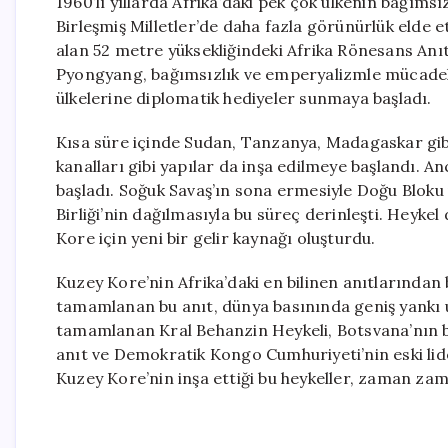
1960’lı yıllarda Afrika’daki pek çok ülkenin bağıms
Birleşmiş Milletler’de daha fazla görünürlük elde e
alan 52 metre yüksekliğindeki Afrika Rönesans Anıtı
Pyongyang, bağımsızlık ve emperyalizmle mücadele
ülkelerine diplomatik hediyeler sunmaya başladı.
Kısa süre içinde Sudan, Tanzanya, Madagaskar gibi
kanalları gibi yapılar da inşa edilmeye başlandı. 
başladı. Soğuk Savaş’ın sona ermesiyle Doğu Bloku ü
Birliği’nin dağılmasıyla bu süreç derinleşti. Heyk
Kore için yeni bir gelir kaynağı oluşturdu.
Kuzey Kore’nin Afrika’daki en bilinen anıtlarından b
tamamlanan bu anıt, dünya basınında geniş yankı 
tamamlanan Kral Behanzin Heykeli, Botsvana’nın ba
anıt ve Demokratik Kongo Cumhuriyeti’nin eski lid
Kuzey Kore’nin inşa ettiği bu heykeller, zaman zam