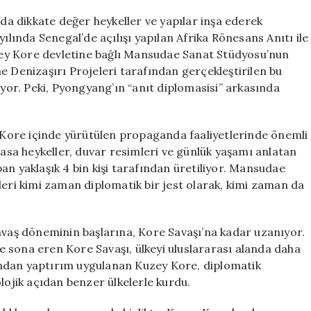
Heykel
İmparatorluğu:
nda dikkate değer heykeller ve yapılar inşa ederek
Anıt
ılında Senegal’de açılışı yapılan Afrika Rönesans Anıtı ile
Diplomasisi
ey Kore devletine bağlı Mansudae Sanat Stüdyosu’nun
ve
e Denizaşırı Projeleri tarafından gerçekleştirilen bu
Etkileri
iyor. Peki, Pyongyang’ın “anıt diplomasisi” arkasında
için
Kore içinde yürütülen propaganda faaliyetlerinde önemli
vasa heykeller, duvar resimleri ve günlük yaşamı anlatan
an yaklaşık 4 bin kişi tarafından üretiliyor. Mansudae
leri kimi zaman diplomatik bir jest olarak, kimi zaman da
Savaş döneminin başlarına, Kore Savaşı’na kadar uzanıyor.
 sona eren Kore Savaşı, ülkeyi uluslararası alanda daha
afından yaptırım uygulanan Kuzey Kore, diplomatik
eolojik açıdan benzer ülkelerle kurdu.