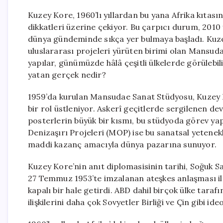
Kuzey Kore, 1960’lı yıllardan bu yana Afrika kıtası
dikkatleri üzerine çekiyor. Bu çarpıcı durum, 2010 y
dünya gündeminde sıkça yer bulmaya başladı. Kuz
uluslararası projeleri yürüten birimi olan Mansuda
yapılar, günümüzde hâlâ çeşitli ülkelerde görülebil
yatan gerçek nedir?
1959’da kurulan Mansudae Sanat Stüdyosu, Kuzey 
bir rol üstleniyor. Askerî geçitlerde sergilenen de
posterlerin büyük bir kısmı, bu stüdyoda görev yap
Denizaşırı Projeleri (MOP) ise bu sanatsal yetenek
maddi kazanç amacıyla dünya pazarına sunuyor.
Kuzey Kore’nin anıt diplomasisinin tarihi, Soğuk 
27 Temmuz 1953’te imzalanan ateşkes anlaşması ile
kapalı bir hale getirdi. ABD dahil birçok ülke tar
ilişkilerini daha çok Sovyetler Birliği ve Çin gibi id