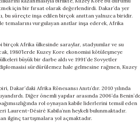
ızlıklarını kazanmasıyla birlikte, Kuzey Kore bu durumu
tmek için bir fırsat olarak değerlendirdi. Dakar’da yer
, bu süreçte inşa edilen birçok anıttan yalnızca biridir.
 temalarını vurgulayan anıtlar inşa ederek, Afrika
 birçok Afrika ülkesinde saraylar, stadyumlar ve su
Ancak, 1980’lerde Kuzey Kore ekonomisi kötüleşmeye
lkeleri büyük bir darbe aldı ve 1991’de Sovyetler
el diplomasisi sürdürülemez hale gelmesine rağmen, Kuzey
iri, Dakar’daki Afrika Rönesansı Anıtı’dır. 2010 yılında
uyandırdı. Diğer önemli yapılar arasında 2006’da Benin’d
ğımsızlığında rol oynayan kabile liderlerini temsil eden
eri Laurent-Désiré Kabila’nın heykeli bulunmaktadır.
an ilginç tartışmalara yol açmaktadır.