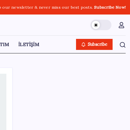
o our newsletter & never miss our best posts.
Subscribe Now!
TIM
İLETİŞİM
Subscribe
SON YAZILAR
Adalet Bakanlığı ‘projesi’: Hâkim ve savcılar
yapay zekâyla ‘örgüt tahmini’ yapacak!