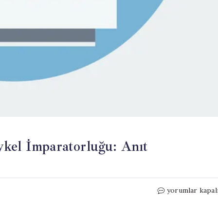
ykel İmparatorluğu: Anıt
Kuzey
yorumlar kapal
Kore’nin
Afrika’daki