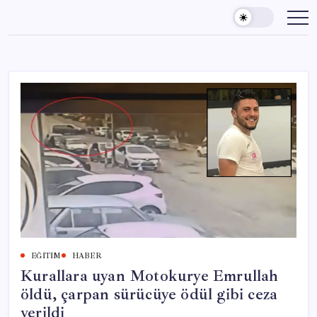
Skip
to
content
EĞITIM
HABER
Kurallara uyan Motokurye Emrullah
öldü, çarpan sürücüye ödül gibi ceza
verildi