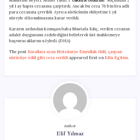
Mahkeme heyeti, Ahmet Yıldız’ı
“taksirle öldürme”
suçundan 2
yıl 1 ay hapis cezasına çarptırdı. Ancak bu ceza 76 bin lira adli
para cezasına çevrildi. Ayrıca sürücünün ehliyetine 1 yıl
süreyle el konulmasına karar verildi.
Kararın ardından konuşan baba Mustafa Kılıç, verilen cezanın
adalet duygusunu zedelediğini belirterek üst mahkemeye
başvuracaklarını söyledi. (DHA)
The post
Kurallara uyan Motokurye Emrullah öldü, çarpan
sürücüye ödül gibi ceza verildi
appeared first on
Kilis Egitim
.
Author
Elif Yılmaz