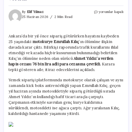
Kurallara
By
Elif Yılmaz
yorumlar kapalı
uyan
25 Haziran 2026
2 Min Read
Motokurye
Emrullah
öldü,
Ankara’da bir yıl önce sipariş götürürken hayatını kaybeden
çarpan
25 yaşındaki
motokurye Emrullah Kılıç
’ın ölümüne ilişkin
sürücüye
ödül
davada karar çıktı. Bilirkişi raporunda trafik kurallarını ihlal
gibi
etmediği ve kazada hiçbir kusurunun bulunmadığı belirtilen
ceza
Kılıç’ın ölümüne neden olan sürücü
Ahmet Yıldız’a verilen
verildi
hapis cezası 76 bin lira adli para cezasına çevrildi.
Karara
için
tepki gösteren aile, itiraz edeceklerini açıkladı.
Yemek siparişi platformunda motokurye olarak çalışan ve aynı
zamanda kick boks antrenörlüğü yapan Emrullah Kılıç, geçen
yıl haziran ayında motosikletiyle sipariş götürdüğü sırada
Ahmet Yıldız’ın kullandığı hafif ticari araçla çarpıştı.
Çarpmanın etkisiyle savrulan genç kurye kaldırıma
sürüklendi, motosikleti ise ağaca çarptı. Ağır yaralanan Kılıç,
kaldırıldığı hastanede yaşamını yitirdi.