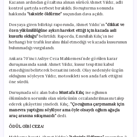
Kazanın ardından gözaltına alınan sürücü Ahmet Yıldız, adli
kontrol şartıyla serbest bırakıldı. Soruşturma sonunda
hakkında
“taksirle öldürme”
suçundan dava açıldı.
Dosyaya giren bilirkişi raporunda, Ahmet Yıldız’ın
“dikkat ve
özen yükümlülüğüne aykırı hareket ettiği için kazada asli
kusurlu olduğu”
belirtildi. Raporda, Emrullah Kılıç’ın ise
herhangi bir trafik kuralını ihlal etmediği ve kazada kusurunun
bulunmadığı vurgulandı.
Ankara 70’inci Asliye Ceza Mahkemesi’nde görülen karar
duruşmasında sanık Ahmet Yıldız, kusur tespitini kabul
etmediğini belirterek beraatini istedi. Olay nedeniyle üzgün
olduğunu söyleyen Yıldız, motosikleti son anda fark ettiğini
öne sürdü.
Duruşmada söz alan baba
Mustafa Kılıç
ise oğlunun
ölümünden sorumlu olan sürücünün cezalandırılmasını talep
ederek şikâyetini yineledi. Kılıç,
“Çocuğuma çarpmamak için
manevra yaptığını söylüyor ama öyle olsaydı oğlum ağaçla
araç arasına sıkışmazdı”
dedi.
ÖDÜL GİBİ CEZA!