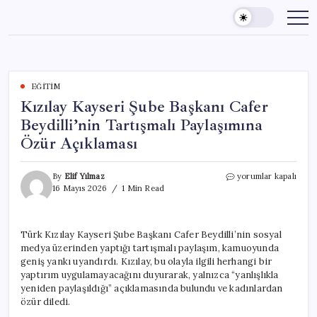
Skip
to
content
EĞITIM
Kızılay Kayseri Şube Başkanı Cafer
Beydilli’nin Tartışmalı Paylaşımına
Özür Açıklaması
Kızılay
By
Elif Yılmaz
yorumlar kapalı
Kayseri
16 Mayıs 2026
1 Min Read
Şube
Başkanı
Cafer
Türk Kızılay Kayseri Şube Başkanı Cafer Beydilli’nin sosyal
Beydilli’nin
medya üzerinden yaptığı tartışmalı paylaşım, kamuoyunda
Tartışmalı
Paylaşımına
geniş yankı uyandırdı. Kızılay, bu olayla ilgili herhangi bir
Özür
yaptırım uygulamayacağını duyurarak, yalnızca “yanlışlıkla
Açıklaması
yeniden paylaşıldığı” açıklamasında bulundu ve kadınlardan
için
özür diledi.