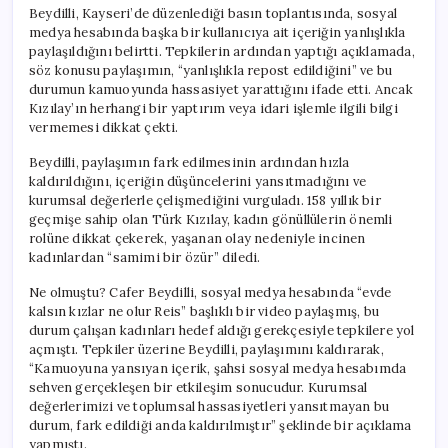
Beydilli, Kayseri’de düzenlediği basın toplantısında, sosyal
medya hesabında başka bir kullanıcıya ait içeriğin yanlışlıkla
paylaşıldığını belirtti. Tepkilerin ardından yaptığı açıklamada,
söz konusu paylaşımın, “yanlışlıkla repost edildiğini” ve bu
durumun kamuoyunda hassasiyet yarattığını ifade etti. Ancak
Kızılay’ın herhangi bir yaptırım veya idari işlemle ilgili bilgi
vermemesi dikkat çekti.
Beydilli, paylaşımın fark edilmesinin ardından hızla
kaldırıldığını, içeriğin düşüncelerini yansıtmadığını ve
kurumsal değerlerle çelişmediğini vurguladı. 158 yıllık bir
geçmişe sahip olan Türk Kızılay, kadın gönüllülerin önemli
rolüne dikkat çekerek, yaşanan olay nedeniyle incinen
kadınlardan “samimi bir özür” diledi.
Ne olmuştu? Cafer Beydilli, sosyal medya hesabında “evde
kalsın kızlar ne olur Reis” başlıklı bir video paylaşmış, bu
durum çalışan kadınları hedef aldığı gerekçesiyle tepkilere yol
açmıştı. Tepkiler üzerine Beydilli, paylaşımını kaldırarak,
“Kamuoyuna yansıyan içerik, şahsi sosyal medya hesabımda
sehven gerçekleşen bir etkileşim sonucudur. Kurumsal
değerlerimizi ve toplumsal hassasiyetleri yansıtmayan bu
durum, fark edildiği anda kaldırılmıştır” şeklinde bir açıklama
yapmıştı.