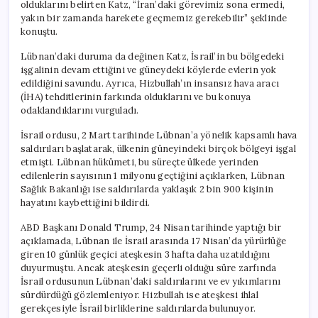
olduklarını belirten Katz, “İran’daki görevimiz sona ermedi,
yakın bir zamanda harekete geçmemiz gerekebilir” şeklinde
konuştu.
Lübnan’daki duruma da değinen Katz, İsrail’in bu bölgedeki
işgalinin devam ettiğini ve güneydeki köylerde evlerin yok
edildiğini savundu. Ayrıca, Hizbullah’ın insansız hava aracı
(İHA) tehditlerinin farkında olduklarını ve bu konuya
odaklandıklarını vurguladı.
İsrail ordusu, 2 Mart tarihinde Lübnan’a yönelik kapsamlı hava
saldırıları başlatarak, ülkenin güneyindeki birçok bölgeyi işgal
etmişti. Lübnan hükümeti, bu süreçte ülkede yerinden
edilenlerin sayısının 1 milyonu geçtiğini açıklarken, Lübnan
Sağlık Bakanlığı ise saldırılarda yaklaşık 2 bin 900 kişinin
hayatını kaybettiğini bildirdi.
ABD Başkanı Donald Trump, 24 Nisan tarihinde yaptığı bir
açıklamada, Lübnan ile İsrail arasında 17 Nisan’da yürürlüğe
giren 10 günlük geçici ateşkesin 3 hafta daha uzatıldığını
duyurmuştu. Ancak ateşkesin geçerli olduğu süre zarfında
İsrail ordusunun Lübnan’daki saldırılarını ve ev yıkımlarını
sürdürdüğü gözlemleniyor. Hizbullah ise ateşkesi ihlal
gerekçesiyle İsrail birliklerine saldırılarda bulunuyor.