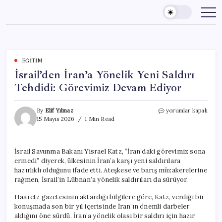
Skip
to
content
EĞITIM
İsrail’den İran’a Yönelik Yeni Saldırı
Tehdidi: Görevimiz Devam Ediyor
İsrail’den
By
Elif Yılmaz
yorumlar kapalı
İran’a
15 Mayıs 2026
1 Min Read
Yönelik
Yeni
Saldırı
İsrail Savunma Bakanı Yisrael Katz, “İran’daki görevimiz sona
Tehdidi:
ermedi” diyerek, ülkesinin İran’a karşı yeni saldırılara
Görevimiz
Devam
hazırlıklı olduğunu ifade etti. Ateşkese ve barış müzakerelerine
Ediyor
rağmen, İsrail’in Lübnan’a yönelik saldırıları da sürüyor.
için
Haaretz gazetesinin aktardığı bilgilere göre, Katz, verdiği bir
konuşmada son bir yıl içerisinde İran’ın önemli darbeler
aldığını öne sürdü. İran’a yönelik olası bir saldırı için hazır