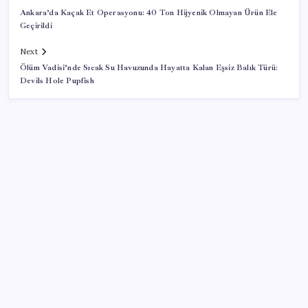
Ankara’da Kaçak Et Operasyonu: 40 Ton Hijyenik Olmayan Ürün Ele
Geçirildi
Next
Ölüm Vadisi’nde Sıcak Su Havuzunda Hayatta Kalan Eşsiz Balık Türü:
Devils Hole Pupfish
SON YAZILAR
Akaryakıtta indirim bekleyene kötü haber: ÖTV
bugün de benzin indirimini yuttu
Dev otomotiv fabrikası için şehir inşa ettiler: Tek