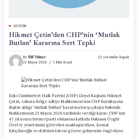
EĞITIM
Hikmet Çetin’den CHP’nin ‘Mutlak
Butlan’ Kararına Sert Tepki
Hikmet
By
Elif Yılmaz
yorumlar kapalı
Çetin’den
23 Mayıs 2026
1 Min Read
CHP’nin
‘Mutlak
Butlan’
Kararına
Sert
Tepki
Eski Cumhuriyet Halk Partisi (CHP) Genel Başkanı Hikmet
için
Çetin, Ankara Bölge Adliye Mahkemesi’nin CHP kurultayına
ilişkin aldığı “mutlak butlan” kararına karşı çıkışta bulundu.
Mahkemenin 23 Mayıs 2026 tarihinde verdiği karar, CHP’nin
47 yıl sonra birinci parti olmasına katkıda bulunan Özgür
Özel ve yönetimini görevden uzaklaştırırken, Kemal
Kılıçdaroğlu ve ekibinin tekrar göreve gelmesini öngörüyor.