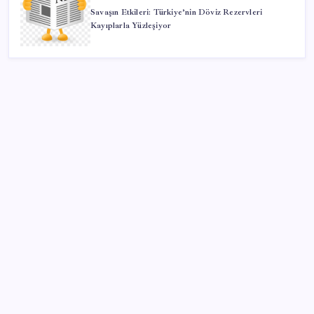
Savaşın Etkileri: Türkiye’nin Döviz Rezervleri
Kayıplarla Yüzleşiyor
SON YAZILAR
Dev otomotiv fabrikası için şehir inşa ettiler: Tek
başına dünyaya yetiyor
Altının onsunda ibre 5 ay sonra ilk kez yukarı döndü
12 bin ton portakal kabuğunu kamyon kasalarıyla
toprağa döküp gittiler