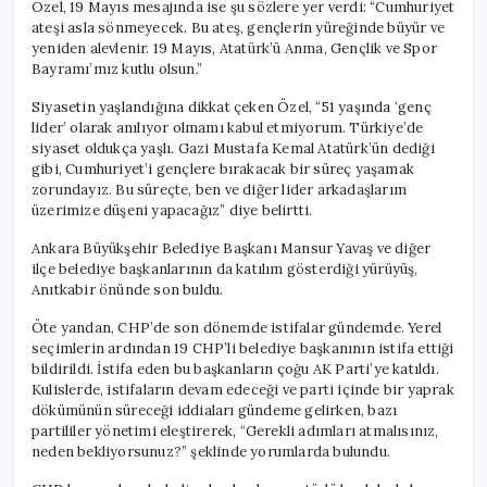
Özel, 19 Mayıs mesajında ise şu sözlere yer verdi: “Cumhuriyet
ateşi asla sönmeyecek. Bu ateş, gençlerin yüreğinde büyür ve
yeniden alevlenir. 19 Mayıs, Atatürk’ü Anma, Gençlik ve Spor
Bayramı’mız kutlu olsun.”
Siyasetin yaşlandığına dikkat çeken Özel, “51 yaşında ‘genç
lider’ olarak anılıyor olmamı kabul etmiyorum. Türkiye’de
siyaset oldukça yaşlı. Gazi Mustafa Kemal Atatürk’ün dediği
gibi, Cumhuriyet’i gençlere bırakacak bir süreç yaşamak
zorundayız. Bu süreçte, ben ve diğer lider arkadaşlarım
üzerimize düşeni yapacağız” diye belirtti.
Ankara Büyükşehir Belediye Başkanı Mansur Yavaş ve diğer
ilçe belediye başkanlarının da katılım gösterdiği yürüyüş,
Anıtkabir önünde son buldu.
Öte yandan, CHP’de son dönemde istifalar gündemde. Yerel
seçimlerin ardından 19 CHP’li belediye başkanının istifa ettiği
bildirildi. İstifa eden bu başkanların çoğu AK Parti’ye katıldı.
Kulislerde, istifaların devam edeceği ve parti içinde bir yaprak
dökümünün süreceği iddiaları gündeme gelirken, bazı
partililer yönetimi eleştirerek, “Gerekli adımları atmalısınız,
neden bekliyorsunuz?” şeklinde yorumlarda bulundu.