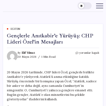
Skip
to
content
EĞITIM
Gençlerle Anıtkabir’e Yürüyüş: CHP
Lideri Özel’in Mesajları
Gençlerle
By
Elif Yılmaz
yorumlar kapalı
Anıtkabir’e
20 Mayıs 2026
1 Min Read
Yürüyüş:
CHP
Lideri
20 Mayıs 2026 tarihinde, CHP lideri Özel, gençlerle birlikte
Özel’in
Anıtkabir’e yürüyerek Atatürk’ü anma etkinliğine katıldı.
Mesajları
için
Yürüyüş öncesinde bir konuşma yapan Özel, “Atatürk, sadece
bir asker ve deha değil, aynı zamanda Cumhuriyet’in
simgesidir. O, Cumhuriyet’i yalnızca gençlere emanet etti.
Bugün gençler, Atatürk’e olan minnetlerini bu şekilde
gösteriyorlar” ifadelerini kullandı.