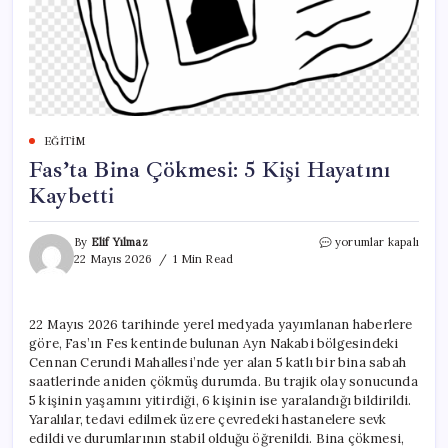
EĞITIM
Fas’ta Bina Çökmesi: 5 Kişi Hayatını
Kaybetti
Fas’ta
By
Elif Yılmaz
yorumlar kapalı
Bina
22 Mayıs 2026
1 Min Read
Çökmesi:
5
Kişi
22 Mayıs 2026 tarihinde yerel medyada yayımlanan haberlere
Hayatını
göre, Fas’ın Fes kentinde bulunan Ayn Nakabi bölgesindeki
Kaybetti
için
Cennan Cerundi Mahallesi’nde yer alan 5 katlı bir bina sabah
saatlerinde aniden çökmüş durumda. Bu trajik olay sonucunda
5 kişinin yaşamını yitirdiği, 6 kişinin ise yaralandığı bildirildi.
Yaralılar, tedavi edilmek üzere çevredeki hastanelere sevk
edildi ve durumlarının stabil olduğu öğrenildi. Bina çökmesi,