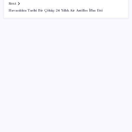
Next
Havacılıkta Tarihi Bir Çöküş: 24 Yıllık Air Antilles İflas Etti
SON YAZILAR
Adalet Bakanlığı ‘projesi’: Hâkim ve savcılar yapay
zekâyla ‘örgüt tahmini’ yapacak!
BDDK’den tasarruf finansman şirketlerine yeni
düzenleme
İYİ Parti’den ‘çerçeve yasa’ hamlesi: Komisyon’dan
canlı yayın açtı