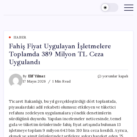
Skip
to
content
HABER
Fahiş Fiyat Uygulayan İşletmelere
Toplamda 389 Milyon TL Ceza
Uygulandı
Fahiş
By
Elif Yılmaz
yorumlar kapalı
Fiyat
17 Mayıs 2026
1 Min Read
Uygulayan
İşletmelere
Toplamda
Ticaret Bakanlığı, bu yıl gerçekleştirdiği dört toplantıda,
389
piyasalardaki adil rekabeti olumsuz etkileyen ve tüketici
Milyon
TL
refahını zedeleyen uygulamalara yönelik denetimlerin
Ceza
sürdüğünü duyurdu. Yapılan incelemeler neticesinde, temel
Uygulandı
gıda ve tüketim ürünlerinde fahiş fiyat artışında bulunan 13
için
işletmeye toplam 9 milyon 643 bin 310 lira ceza kesildi. Ayrıca,
ekmek ve simit ürünlerinde tarifelere aykırı hareket eden 75