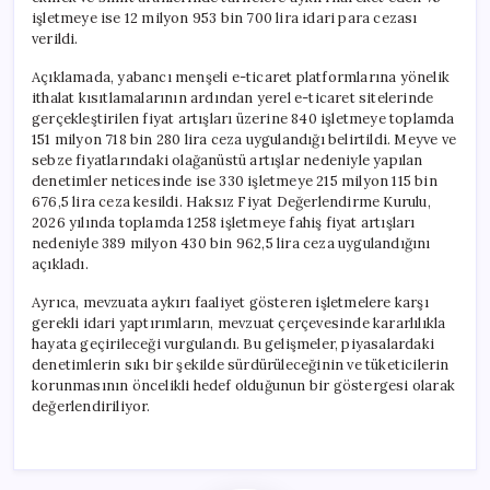
işletmeye ise 12 milyon 953 bin 700 lira idari para cezası
verildi.
Açıklamada, yabancı menşeli e-ticaret platformlarına yönelik
ithalat kısıtlamalarının ardından yerel e-ticaret sitelerinde
gerçekleştirilen fiyat artışları üzerine 840 işletmeye toplamda
151 milyon 718 bin 280 lira ceza uygulandığı belirtildi. Meyve ve
sebze fiyatlarındaki olağanüstü artışlar nedeniyle yapılan
denetimler neticesinde ise 330 işletmeye 215 milyon 115 bin
676,5 lira ceza kesildi. Haksız Fiyat Değerlendirme Kurulu,
2026 yılında toplamda 1258 işletmeye fahiş fiyat artışları
nedeniyle 389 milyon 430 bin 962,5 lira ceza uygulandığını
açıkladı.
Ayrıca, mevzuata aykırı faaliyet gösteren işletmelere karşı
gerekli idari yaptırımların, mevzuat çerçevesinde kararlılıkla
hayata geçirileceği vurgulandı. Bu gelişmeler, piyasalardaki
denetimlerin sıkı bir şekilde sürdürüleceğinin ve tüketicilerin
korunmasının öncelikli hedef olduğunun bir göstergesi olarak
değerlendiriliyor.