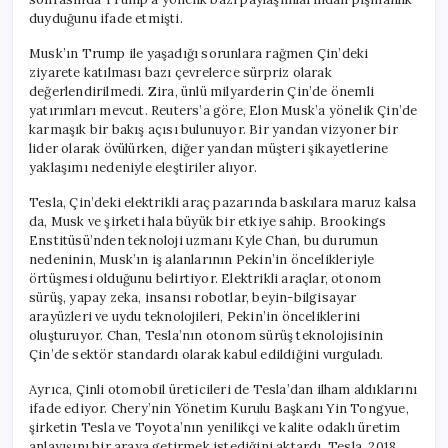
duyduğunu ifade etmişti.
Musk’ın Trump ile yaşadığı sorunlara rağmen Çin’deki
ziyarete katılması bazı çevrelerce sürpriz olarak
değerlendirilmedi. Zira, ünlü milyarderin Çin’de önemli
yatırımları mevcut. Reuters’a göre, Elon Musk’a yönelik Çin’de
karmaşık bir bakış açısı bulunuyor. Bir yandan vizyoner bir
lider olarak övülürken, diğer yandan müşteri şikayetlerine
yaklaşımı nedeniyle eleştiriler alıyor.
Tesla, Çin’deki elektrikli araç pazarında baskılara maruz kalsa
da, Musk ve şirketi hala büyük bir etkiye sahip. Brookings
Enstitüsü’nden teknoloji uzmanı Kyle Chan, bu durumun
nedeninin, Musk’ın iş alanlarının Pekin’in öncelikleriyle
örtüşmesi olduğunu belirtiyor. Elektrikli araçlar, otonom
sürüş, yapay zeka, insansı robotlar, beyin-bilgisayar
arayüzleri ve uydu teknolojileri, Pekin’in önceliklerini
oluşturuyor. Chan, Tesla’nın otonom sürüş teknolojisinin
Çin’de sektör standardı olarak kabul edildiğini vurguladı.
Ayrıca, Çinli otomobil üreticileri de Tesla’dan ilham aldıklarını
ifade ediyor. Chery’nin Yönetim Kurulu Başkanı Yin Tongyue,
şirketin Tesla ve Toyota’nın yenilikçi ve kalite odaklı üretim
anlayışını bir araya getirmek istediğini aktardı. Tesla, 2018