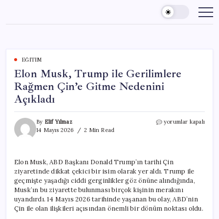
Skip
to
content
EĞITIM
Elon Musk, Trump ile Gerilimlere
Rağmen Çin’e Gitme Nedenini
Açıkladı
Elon
By
Elif Yılmaz
yorumlar kapalı
Musk,
14 Mayıs 2026
2 Min Read
Trump
ile
Gerilimlere
Elon Musk, ABD Başkanı Donald Trump’ın tarihi Çin
Rağmen
ziyaretinde dikkat çekici bir isim olarak yer aldı. Trump ile
Çin’e
Gitme
geçmişte yaşadığı ciddi gerginlikler göz önüne alındığında,
Nedenini
Musk’ın bu ziyarette bulunması birçok kişinin merakını
Açıkladı
uyandırdı. 14 Mayıs 2026 tarihinde yaşanan bu olay, ABD’nin
için
Çin ile olan ilişkileri açısından önemli bir dönüm noktası oldu.