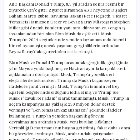
ABD Başkanı Donald Trump, 8,5 yıl aradan sonra resmi bir
ziyaretle Çin’e gitti. Ziyaret sırasında ABD heyetine Dışişleri
Bakanı Marco Rubio, Savunma Bakanı Pete Hegseth, Ticaret
Temsilcisi Jamieson Greer ve Beyaz Saray Müsteşarı Stephen
Miller gibi önemli isimlerin yanı sıra, dünyanın en zengin iş
insanlarından biri olan Elon Musk da eşlik etti. Musk,
Trump’ın 2024 seçimlerinde yeniden kazanmasında önemli
bir rol oynamıştı; ancak yaşanan gerginliklerin ardından
Beyaz Saray’daki görevinden istifa etmişti.
Elon Musk ve Donald Trump arasındaki gerginlik, geçtiğimiz
yılın Mayıs ayında başlamış ve Haziran ayında karşılıklı sert
açıklamalara dönüşmüştü. Musk, Trump’a yönelik sert
eleştirilerde bulunurken, Trump da Musk’ı küçümseyen
ifadelerle yanıt vermişti. Musk, Trump’ın isminin Jeffrey
Epstein belgelerinde olduğunu iddia etmiş ve Trump ise
Musk’ı “zavallı bir adam” olarak tanımlamıştı. Musk, Trump’ın
seçim kampanyasına yaklaşık 250 milyon dolar destek
vermişti ve “Ben olmasam kazanamazdı” şeklinde ifadeler
kullanmıştı. Trump’ın yeniden başkanlık görevini
devralmasının ardından Musk, yeni kurulan Hükümet
Verimliliği Departmanı’nın başına getirilmiş, fakat daha sonra
bu görevden ayrılmıştı. Musk, aralarındaki çatışmalar
sonrasında Trump’a yönelik bazı paylaşımlarından pişmanlık