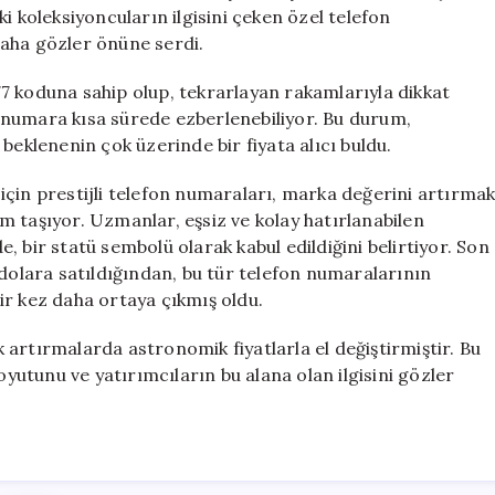
Numarası:
i koleksiyoncuların ilgisini çeken özel telefon
36
daha gözler önüne serdi.
Milyon
TL
7 koduna sahip olup, tekrarlayan rakamlarıyla dikkat
için
bu numara kısa sürede ezberlenebiliyor. Bu durum,
beklenenin çok üzerinde bir fiyata alıcı buldu.
ı için prestijli telefon numaraları, marka değerini artırma
 taşıyor. Uzmanlar, eşsiz ve kolay hatırlanabilen
 bir statü sembolü olarak kabul edildiğini belirtiyor. Son
 dolara satıldığından, bu tür telefon numaralarının
ir kez daha ortaya çıkmış oldu.
artırmalarda astronomik fiyatlarla el değiştirmiştir. Bu
utunu ve yatırımcıların bu alana olan ilgisini gözler