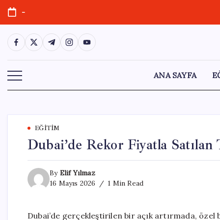
Skip
-
to
content
https://www.facebook.com/
https://twitter.com/
https://t.me/
https://www.instagram.com/
https://youtube.com/
ANA SAYFA
E
EĞITIM
Dubai’de Rekor Fiyatla Satılan
By
Elif Yılmaz
16 Mayıs 2026
1 Min Read
Dubai’de gerçekleştirilen bir açık artırmada, özel b