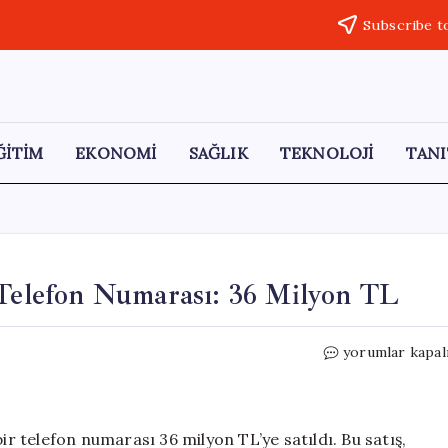
Subscribe t
ĞİTİM
EKONOMİ
SAĞLIK
TEKNOLOJİ
TANI
 Telefon Numarası: 36 Milyon TL
Dubai’de
yorumlar kapal
Rekor
Fiyatla
Satılan
Telefon
ir telefon numarası 36 milyon TL’ye satıldı. Bu satış,