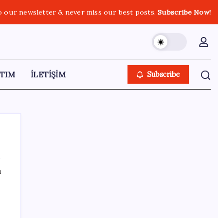
o our newsletter & never miss our best posts.
Subscribe Now!
TIM
İLETİŞİM
Subscribe
ı
SON YAZILAR
Akaryakıtta indirim bekleyene kötü haber:
ÖTV bugün de benzin indirimini yuttu