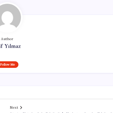
Author
if Yılmaz
Follow Me
Next