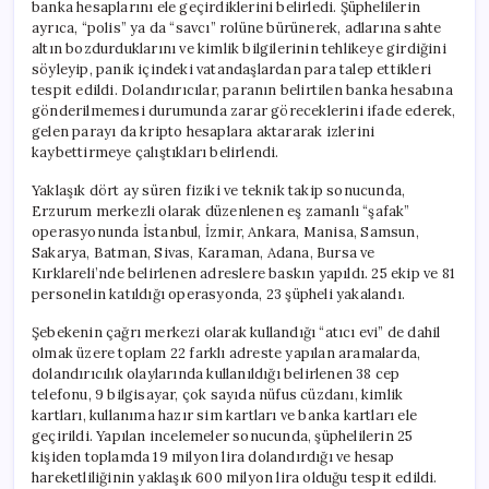
banka hesaplarını ele geçirdiklerini belirledi. Şüphelilerin
ayrıca, “polis” ya da “savcı” rolüne bürünerek, adlarına sahte
altın bozdurduklarını ve kimlik bilgilerinin tehlikeye girdiğini
söyleyip, panik içindeki vatandaşlardan para talep ettikleri
tespit edildi. Dolandırıcılar, paranın belirtilen banka hesabına
gönderilmemesi durumunda zarar göreceklerini ifade ederek,
gelen parayı da kripto hesaplara aktararak izlerini
kaybettirmeye çalıştıkları belirlendi.
Yaklaşık dört ay süren fiziki ve teknik takip sonucunda,
Erzurum merkezli olarak düzenlenen eş zamanlı “şafak”
operasyonunda İstanbul, İzmir, Ankara, Manisa, Samsun,
Sakarya, Batman, Sivas, Karaman, Adana, Bursa ve
Kırklareli’nde belirlenen adreslere baskın yapıldı. 25 ekip ve 81
personelin katıldığı operasyonda, 23 şüpheli yakalandı.
Şebekenin çağrı merkezi olarak kullandığı “atıcı evi” de dahil
olmak üzere toplam 22 farklı adreste yapılan aramalarda,
dolandırıcılık olaylarında kullanıldığı belirlenen 38 cep
telefonu, 9 bilgisayar, çok sayıda nüfus cüzdanı, kimlik
kartları, kullanıma hazır sim kartları ve banka kartları ele
geçirildi. Yapılan incelemeler sonucunda, şüphelilerin 25
kişiden toplamda 19 milyon lira dolandırdığı ve hesap
hareketliliğinin yaklaşık 600 milyon lira olduğu tespit edildi.