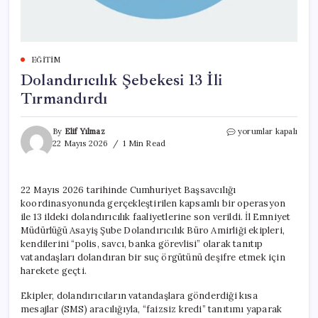
EĞITIM
Dolandırıcılık Şebekesi 13 İli
Tırmandırdı
Dolandırıcılık
By
Elif Yılmaz
yorumlar kapalı
Şebekesi
22 Mayıs 2026
1 Min Read
13
İli
Tırmandırdı
22 Mayıs 2026 tarihinde Cumhuriyet Başsavcılığı
için
koordinasyonunda gerçekleştirilen kapsamlı bir operasyon
ile 13 ildeki dolandırıcılık faaliyetlerine son verildi. İl Emniyet
Müdürlüğü Asayiş Şube Dolandırıcılık Büro Amirliği ekipleri,
kendilerini “polis, savcı, banka görevlisi” olarak tanıtıp
vatandaşları dolandıran bir suç örgütünü deşifre etmek için
harekete geçti.
Ekipler, dolandırıcıların vatandaşlara gönderdiği kısa
mesajlar (SMS) aracılığıyla, “faizsiz kredi” tanıtımı yaparak