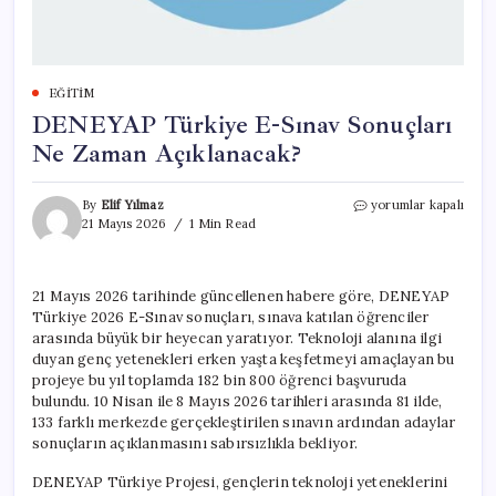
EĞITIM
DENEYAP Türkiye E-Sınav Sonuçları
Ne Zaman Açıklanacak?
DENEYAP
By
Elif Yılmaz
yorumlar kapalı
Türkiye
21 Mayıs 2026
1 Min Read
E-
Sınav
Sonuçları
21 Mayıs 2026 tarihinde güncellenen habere göre, DENEYAP
Ne
Türkiye 2026 E-Sınav sonuçları, sınava katılan öğrenciler
Zaman
Açıklanacak?
arasında büyük bir heyecan yaratıyor. Teknoloji alanına ilgi
için
duyan genç yetenekleri erken yaşta keşfetmeyi amaçlayan bu
projeye bu yıl toplamda 182 bin 800 öğrenci başvuruda
bulundu. 10 Nisan ile 8 Mayıs 2026 tarihleri arasında 81 ilde,
133 farklı merkezde gerçekleştirilen sınavın ardından adaylar
sonuçların açıklanmasını sabırsızlıkla bekliyor.
DENEYAP Türkiye Projesi, gençlerin teknoloji yeteneklerini