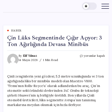
Skip
to
content
HABER
Çin Lüks Segmentinde Çığır Açıyor: 3
Ton Ağırlığında Devasa Minibüs
Çin
By
Elif Yılmaz
yorumlar kapalı
Lüks
14 Mayıs 2026
1 Min Read
Segmentinde
Çığır
Açıyor:
Çinli zenginlerin yeni gözdesi, 5,5 metre uzunluğunda ve 3 ton
3
ağırlığında lüks bir minibüs modeli olan Maextro V800.
Ton
Ağırlığında
‘Temu’nun Rolls-Royce’u’ olarak adlandırılan bu araç, Çin’in
Devasa
otomotiv sektöründeki devlerinden JAC Grubu ile teknoloji
Minibüs
şirketi Huawei’nin iş birliğiyle üretildi. Son yıllarda Çinli
için
otomobil üreticileri, lüks segmentte Avrupa’nın tanınmış
markalarına meydan okumak için hızla ilerliyor.