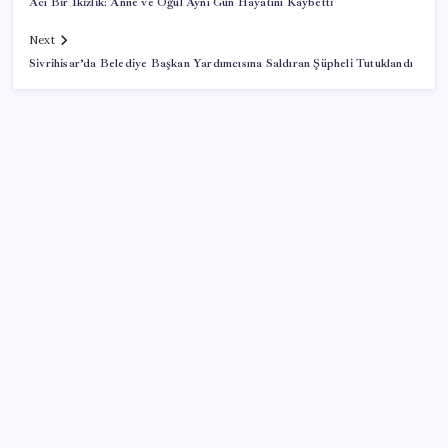
Acı Bir İkizlik: Anne ve Oğul Aynı Gün Hayatını Kaybetti
Next
Sivrihisar’da Belediye Başkan Yardımcısına Saldıran Şüpheli Tutuklandı
SON YAZILAR
Tunç Soyer’in eşi Neptün Soyer: Kuyuda vicdan
arıyoruz
Ankara’da soğanların arasına saklanan 150 kilo
uyuşturucu ele geçirildi
Yemen ordusu: Husilerin El-Muha’ya saldırısında 7