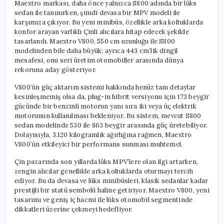
Maextro markası, daha önce yalnızca S800 adında bir lüks
sedan ile tanınırken, şimdi devasa bir MPV modeli ile
karşımıza çıkıyor. Bu yeni minibüs, özellikle arka koltuklarda
konfor arayan varlıklı Çinli alıcılara hitap edecek şekilde
tasarlandı. Maextro V800, 550 cm uzunluğu ile S800
modelinden bile daha büyük; ayrıca 443 cm’lik dingil
mesafesi, onu seri üretim otomobiller arasında dünya
rekoruna aday gösteriyor.
V800’ün güç aktarım sistemi hakkında henüz tam detaylar
kesinleşmemiş olsa da, plug-in hibrit versiyonu için 173 beygir
gücünde bir benzinli motorun yanı sıra iki veya üç elektrik
motorunun kullanılması bekleniyor. Bu sistem, mevcut S800
sedan modelinde 530 ile 863 beygir arasında güç üretebiliyor.
Dolayısıyla, 3.120 kilogramlık ağırlığına rağmen, Maextro
V800’ün etkileyici bir performans sunması muhtemel.
Çin pazarında son yıllarda lüks MPV’lere olan ilgi artarken,
zengin alıcılar genellikle arka koltuklarda oturmayı tercih
ediyor. Bu da devasa ve lüks minibüsleri, klasik sedanlar kadar
prestijli bir statü sembolü haline getiriyor. Maextro V800, yeni
tasarımı ve geniş iç hacmi ile lüks otomobil segmentinde
dikkatleri üzerine çekmeyi hedefliyor.