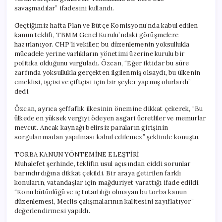
savaşmadılar” ifadesini kullandı.
Geçtiğimiz hafta Plan ve Bütçe Komisyonu’nda kabul edilen
kanun teklifi, TBMM Genel Kurulu’ndaki görüşmelere
hazırlanıyor. CHP’li vekiller, bu düzenlemenin yoksullukla
mücadele yerine varlıkların yönetimi üzerine kurulu bir
politika olduğunu vurguladı. Özcan, “Eğer iktidar bu süre
zarfında yoksullukla gerçekten ilgilenmiş olsaydı, bu ülkenin
emeklisi, işçisi ve çiftçisi için bir şeyler yapmış olurlardı”
dedi.
Özcan, ayrıca şeffaflık ilkesinin önemine dikkat çekerek, “Bu
ülkede en yüksek vergiyi ödeyen asgari ücretliler ve memurlar
mevcut. Ancak kaynağı belirsiz paraların girişinin
sorgulanmadan yapılması kabul edilemez” şeklinde konuştu.
TORBA KANUN YÖNTEMİNE ELEŞTİRİ
Muhalefet şerhinde, teklifin usul açısından ciddi sorunlar
barındırdığına dikkat çekildi. Bir araya getirilen farklı
konuların, vatandaşlar için mağduriyet yarattığı ifade edildi.
“Konu bütünlüğü ve iç tutarlılığı olmayan bu torba kanun
düzenlemesi, Meclis çalışmalarının kalitesini zayıflatıyor”
değerlendirmesi yapıldı.