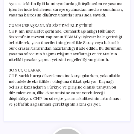
Ayrıca, teklifin ilgili komisyonlarda görüşülmeden ve yasama
işlemlerinde belirlenen süreye uyulmadan meclise sunulması,
yasama kalitesini düşüren unsurlar arasında sayıldı.
CUMHURBAŞKANLIĞI SİSTEMİ ELEŞTİRİSİ
CHP’nin muhalefet şerhinde, Cumhurbaşkanlığı Hükümet
Sistemi’nin mevcut yapısının TBMM’yi işlevsiz hale getirdiği
belirtilerek, yasa önerilerinin genellikle Saray veya bakanlık
bürokrasisi tarafından hazırlandığı ifade edildi. Bu durumun,
yasama sürecinin bağımsızlığını zayıflattığı ve TBMM’nin
nitelikli yasalar yapma yetisini engellediği vurgulandı.
SONUÇ OLARAK
CHP, varlık barışı düzenlemesine karşı çıkarken, yoksullukla
mücadelede eksiklikler olduğuna dikkat çekiyor. Kaynağı
belirsiz kazançların Türkiye’ye girişine olanak tanıyan bu
düzenlemenin, ülke ekonomisine zarar verebileceği
düşünülüyor. CHP, bu süreçte yasama kalitesinin artırılması
ve şeffaflık sağlanması gerektiğinin altını çiziyor.