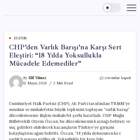
Skip
to
content
EĞITIM
CHP’den Varlık Barışı’na Karşı Sert
Eleştiri: “18 Yılda Yoksullukla
Mücadele Edemediler”
CHP’den
By
Elif Yılmaz
yorumlar kapalı
Varlık
12 Mayıs 2026
2 Min Read
Barışı’na
Karşı
Sert
Cumhuriyet Halk Partisi (CHP), AK Parti tarafından TBMM’ye
Eleştiri:
sunulan ve muhalefetin büyük tepkisini toplayan “varlık barışı”
“18
Yılda
düzenlemesine ilişkin muhalefet şerhi hazırladı. CHP Muğla
Yoksullukla
Milletvekili Gizem Özcan, bu düzenlemenin kaynağı belirsiz ve
Mücadele
suç gelirleri olabilecek kazançların Türkiye’ye girişini
Edemediler”
kolaylaştıracağını belirtti. Özcan, “18 yılda dokuzuncu kez
için
varlık barışına gidilecek. Yoksullukla bir kere bile