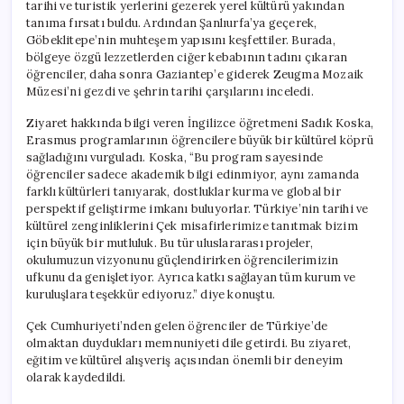
tarihi ve turistik yerlerini gezerek yerel kültürü yakından
tanıma fırsatı buldu. Ardından Şanlıurfa’ya geçerek,
Göbeklitepe’nin muhteşem yapısını keşfettiler. Burada,
bölgeye özgü lezzetlerden ciğer kebabının tadını çıkaran
öğrenciler, daha sonra Gaziantep’e giderek Zeugma Mozaik
Müzesi’ni gezdi ve şehrin tarihi çarşılarını inceledi.
Ziyaret hakkında bilgi veren İngilizce öğretmeni Sadık Koska,
Erasmus programlarının öğrencilere büyük bir kültürel köprü
sağladığını vurguladı. Koska, “Bu program sayesinde
öğrenciler sadece akademik bilgi edinmiyor, aynı zamanda
farklı kültürleri tanıyarak, dostluklar kurma ve global bir
perspektif geliştirme imkanı buluyorlar. Türkiye’nin tarihi ve
kültürel zenginliklerini Çek misafirlerimize tanıtmak bizim
için büyük bir mutluluk. Bu tür uluslararası projeler,
okulumuzun vizyonunu güçlendirirken öğrencilerimizin
ufkunu da genişletiyor. Ayrıca katkı sağlayan tüm kurum ve
kuruluşlara teşekkür ediyoruz.” diye konuştu.
Çek Cumhuriyeti’nden gelen öğrenciler de Türkiye’de
olmaktan duydukları memnuniyeti dile getirdi. Bu ziyaret,
eğitim ve kültürel alışveriş açısından önemli bir deneyim
olarak kaydedildi.