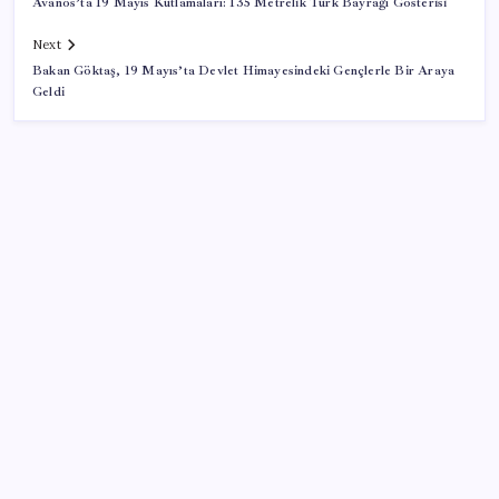
Avanos’ta 19 Mayıs Kutlamaları: 135 Metrelik Türk Bayrağı Gösterisi
Next
Bakan Göktaş, 19 Mayıs’ta Devlet Himayesindeki Gençlerle Bir Araya
Geldi
SON YAZILAR
2026 AÖL 3. Dönem sınav sonuçları ne zaman
açıklanacak? Açık Öğretim Lisesi sınav sonuçları
nasıl ve nereden öğrenilir?
HUAWEI Yeni Ekosistem Ürünlerini Duyurdu: Pura
90s, MatePad Air 2026 ve Watch Kids X1