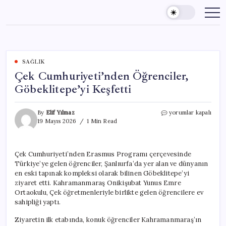
Skip
to
content
SAĞLIK
Çek Cumhuriyeti’nden Öğrenciler,
Göbeklitepe’yi Keşfetti
Çek
By
Elif Yılmaz
yorumlar kapalı
Cumhuriyeti’nden
19 Mayıs 2026
1 Min Read
Öğrenciler,
Göbeklitepe’yi
Keşfetti
Çek Cumhuriyeti’nden Erasmus Programı çerçevesinde
için
Türkiye’ye gelen öğrenciler, Şanlıurfa’da yer alan ve dünyanın
en eski tapınak kompleksi olarak bilinen Göbeklitepe’yi
ziyaret etti. Kahramanmaraş Onikişubat Yunus Emre
Ortaokulu, Çek öğretmenleriyle birlikte gelen öğrencilere ev
sahipliği yaptı.
Ziyaretin ilk etabında, konuk öğrenciler Kahramanmaraş’ın